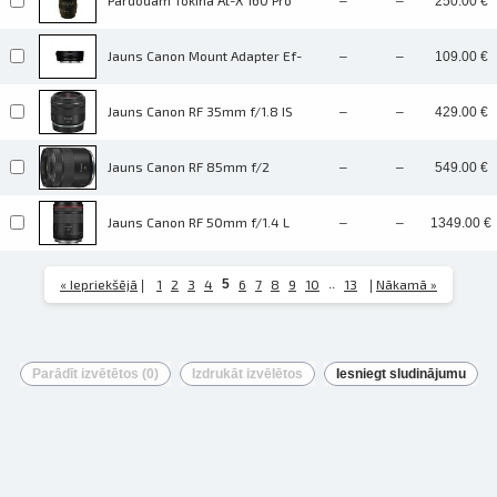
Pārdodam Tokina At-X 160 Pro
–
–
250.00 €
Dažādi formāti un papīra veidi
fotokameras objektīvu.
Objektīva tips: Tālummaiņas
jūsu foto
(zoom) objektīvs Fokusa
Jauns Canon Mount Adapter Ef-
–
–
109.00 €
attālums: 11–16
Piegāde visā Latvijā vai
Eos R, iepakojumā ar garantiju
2 gadi, bezmaksas piegāde pa
saņemšana klātienē
visu Latviju. Новый Canon
Jauns Canon RF 35mm f/1.8 IS
–
–
429.00 €
Mount
Stm, iepakojumā ar garantiju 2
gadi, bezmaksas piegāde pa
visu Latviju. Новый объектив
Jauns Canon RF 85mm f/2
–
–
549.00 €
Canon
macro IS Stm, iepakojumā ar
garantiju 2 gadi, bezmaksas
piegāde pa visu Latviju. Новый
Jauns Canon RF 50mm f/1.4 L
–
–
1349.00 €
объектив C
Vcm Hybrid Prime Lens,
iepakojumā ar garantiju 2 gadi,
bezmaksas piegāde pa visu
« Iepriekšējā
Latviju. Новый
1
2
3
4
5
6
7
8
9
10
..
13
Nākamā »
|
|
Parādīt izvētētos (
0
)
Izdrukāt izvēlētos
Iesniegt sludinājumu