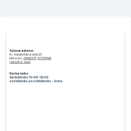
Salona adrese:
Kr. Valdemāra iela 25
tālrunis:
29463111, 67331148
rakstīt e-mail
Darba laiks:
darbdienās 10:00-18:00
sestdienās un svētdienās – brīvs