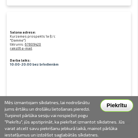
Salona adrese:
Kurzemes prospekts 1a (t/c
"Damme")
tālrunis:
67809420
rakstīt e-mail
Darba laiks:
10:00-20:00 bez brīvdienām
Mēs izmantojam sīkdatnes, lai nodrošinātu
Piekrītu
jums ērtāku un drošāku lietošanas pieredzi.
Turpinot pārlūka sesiju vai nospiežot pogu
"Piekrītu", jūs apstiprināt, ka piekrītat izmantot sīkdatnes. Jūs
varat atcelt savu piekrišanu jebkurā laikā, mainot pārlūka
iestatījumus un izdzēšot saglabātās sīkdatnes.