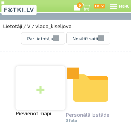
0
MENU
Lietotāji
/
V
/
vlada_kiseljova
I
Par lietotāju
Nosūtīt saiti
R
I
+
e
C
S
Pievienot mapi
Personālā izstāde
0 foto
Li