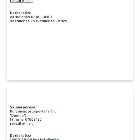
rakstīt e-mail
Darba laiks:
darbdienās 10:00-18:00
sestdienās un svētdienās – brīvs
Salona adrese:
Kurzemes prospekts 1a (t/c
"Damme")
tālrunis:
67809420
rakstīt e-mail
Darba laiks:
10:00-20:00 bez brīvdienām