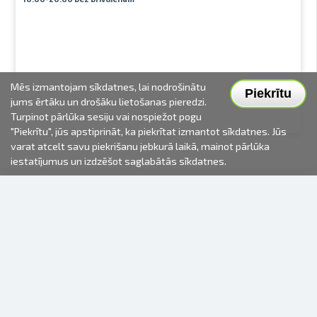
Mēs izmantojam sīkdatnes, lai nodrošinātu
Piekrītu
jums ērtāku un drošāku lietošanas pieredzi.
Turpinot pārlūka sesiju vai nospiežot pogu
"Piekrītu", jūs apstiprināt, ka piekrītat izmantot sīkdatnes. Jūs
varat atcelt savu piekrišanu jebkurā laikā, mainot pārlūka
iestatījumus un izdzēšot saglabātās sīkdatnes.
2000-2026 © Fotki.lv
SIA "FOTKI"
Reģ. Nr. 40003679362