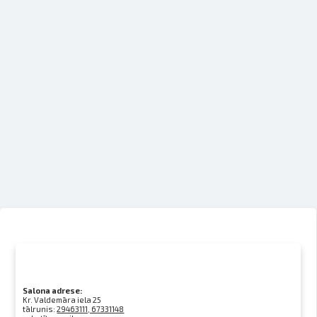
Salona adrese:
Kr. Valdemāra iela 25
tālrunis:
29463111, 67331148