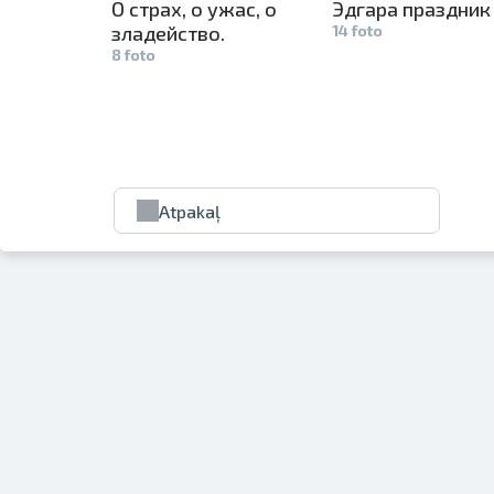
О страх, о ужас, о
Эдгара праздник
зладейство­
.
14 foto
8 foto
Atpakaļ