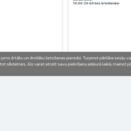
10:00-20:00 bez brīvdienām
jums ērtāku un drošāku lietošanas pieredzi. Turpinot pārlūka sesiju v
mantot sīkdatnes. Jūs varat atcelt savu piekrišanu jebkurā laikā, mainot 
FOTO PRODUKTI
INFORMĀCIJA
Par mums
Baterijas
Lietošanas noteikumi
Rāmīši