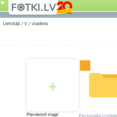
Lietotāji
/
V
/
vladinio
+
Pievienot mapi
Personālā izstād