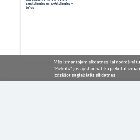
sestdienās un svētdienās –
brīvs
Mēs izmantojam sīkdatnes, lai nodrošinātu 
"Piekrītu", jūs apstiprināt, ka piekrītat iz
izdzēšot saglabātās sīkdatnes.
2000-2026 © Fotki.lv
SIA "FOTKI"
Reģ. Nr. 40003679362