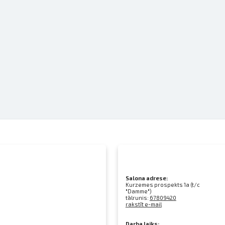
Salona adrese:
Kurzemes prospekts 1a (t/c
"Damme")
tālrunis:
67809420
rakstīt e-mail
Darba laiks: