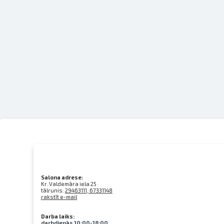
Salona adrese:
Kr. Valdemāra iela 25
tālrunis:
29463111, 67331148
rakstīt e-mail
Darba laiks:
darbdienās 10:00-18:00