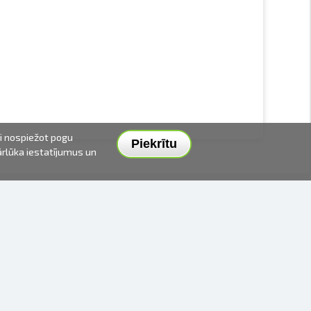
ai nospiežot pogu
Piekrītu
pārlūka iestatījumus un
PIEGĀDES VEIDI UN CENAS