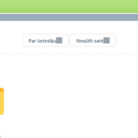
Par lietotāju
Nosūtīt saiti
e