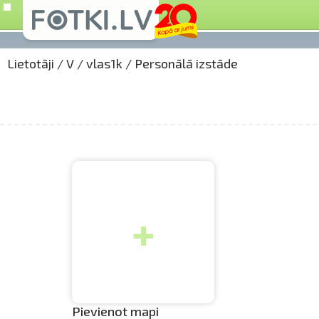
Lietotāji
/
V
/
vlas1k
/
Personālā izstāde
+
Pievienot mapi