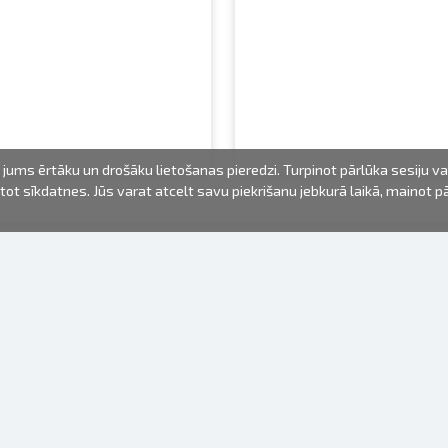
jums ērtāku un drošāku lietošanas pieredzi. Turpinot pārlūka sesiju v
mantot sīkdatnes. Jūs varat atcelt savu piekrišanu jebkurā laikā, mainot 
FOTO PRODUKTI
INFORMĀCIJA
Par mums
Baterijas
Lietošanas noteikumi
Rāmīši
Biežāk uzdotie jautājumi (FAQ)
dāvanu maisiņi