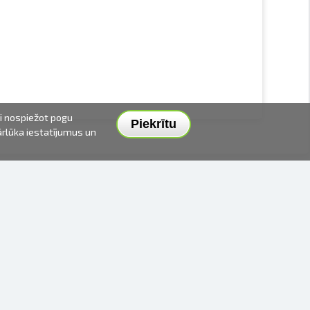
ai nospiežot pogu
Piekrītu
pārlūka iestatījumus un
PIEGĀDES VEIDI UN CENAS
APMAKSAS VEIDI