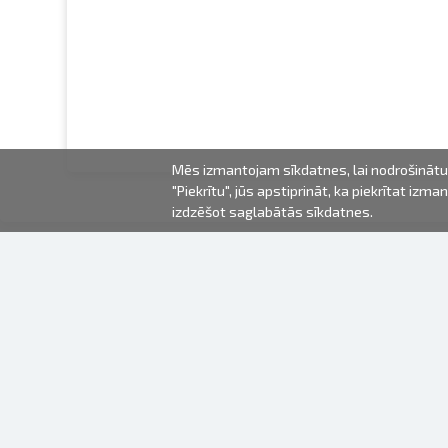
Mēs izmantojam sīkdatnes, lai nodrošinātu 
"Piekrītu", jūs apstiprināt, ka piekrītat iz
izdzēšot saglabātās sīkdatnes.
2000-2026 © Fotki.lv
SIA "FOTKI"
Reģ. Nr. 40003679362
Kontakti