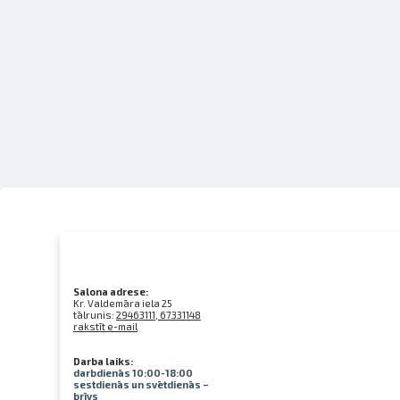
Salona adrese:
Kr. Valdemāra iela 25
tālrunis:
29463111, 67331148
rakstīt e-mail
Darba laiks:
darbdienās 10:00-18:00
sestdienās un svētdienās –
brīvs