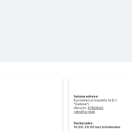
Salona adrese:
Kurzemes prospekts 1a (t/c
"Damme")
tālrunis:
67809420
rakstīt e-mail
Darba laiks:
10:00-20:00 bez brīvdienām