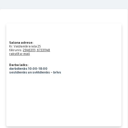
Salona adrese:
Kr. Valdemāra iela 25
tālrunis:
29463111, 67331148
rakstīt e-mail
Darba laiks:
darbdienās 10:00-18:00
sestdienās un svētdienās – brīvs