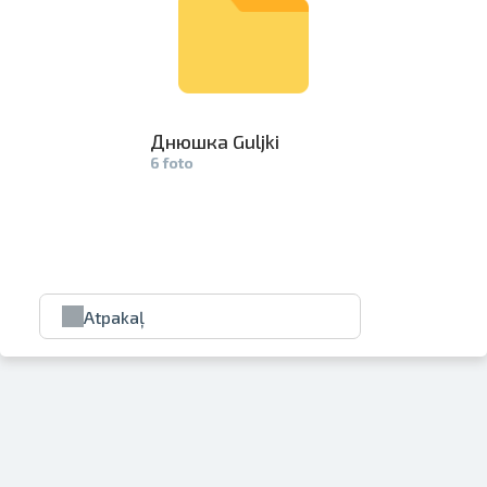
Днюшка Guljki
6 foto
Atpakaļ