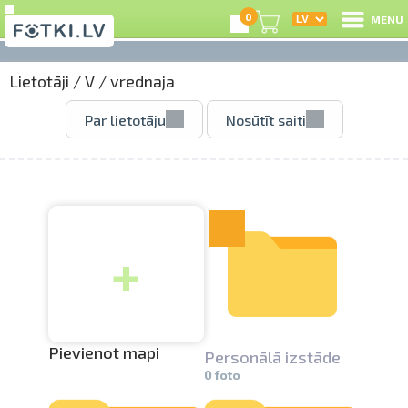
0
MENU
Lietotāji
/
V
/
vrednaja
I
Par lietotāju
Nosūtīt saiti
R
I
+
e
C
S
Pievienot mapi
Personālā izstāde
0 foto
Li