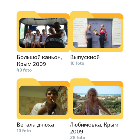
Большой каньон,
Выпускной
Крым 2009
18 foto
40 foto
Ветала днюха
Любимовка,­
Крым
10 foto
2009
28 foto