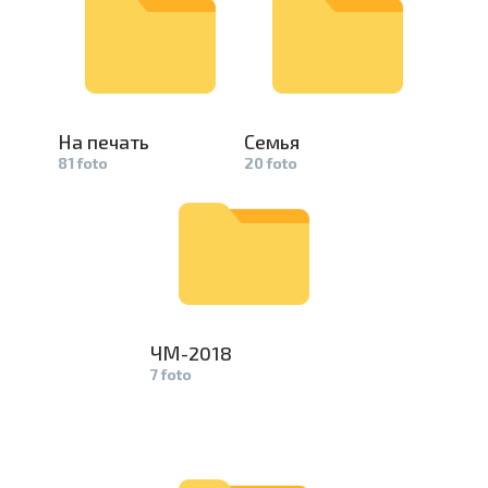
На печать
Семья
81 foto
20 foto
ЧМ-2018
7 foto