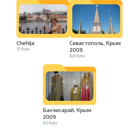
pavelciet, lai
Chehija
Севастопол­
ь, Крым
17 foto
2009
60 foto
Бахчисарай­
, Крым
2009
53 foto