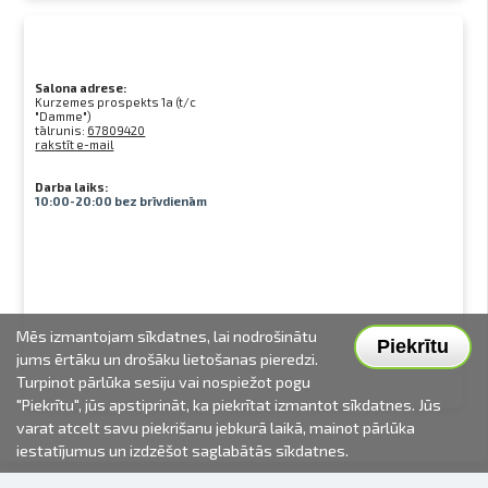
Salona adrese:
Kurzemes prospekts 1a (t/c
"Damme")
tālrunis:
67809420
rakstīt e-mail
Darba laiks:
10:00-20:00 bez brīvdienām
Mēs izmantojam sīkdatnes, lai nodrošinātu
Piekrītu
jums ērtāku un drošāku lietošanas pieredzi.
Turpinot pārlūka sesiju vai nospiežot pogu
"Piekrītu", jūs apstiprināt, ka piekrītat izmantot sīkdatnes. Jūs
varat atcelt savu piekrišanu jebkurā laikā, mainot pārlūka
iestatījumus un izdzēšot saglabātās sīkdatnes.