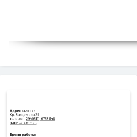
Адрес салона:
Kр. Валдемара 25
телефон:
29463111, 67331148
написать e-mail
Время работы: