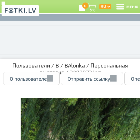
0
МЕНЮ
Пользователи
/
B
/
BAlonka
/
Персональная
выставка
/ 3499073.jpg
О пользователе
Отправить ссылку
Опе