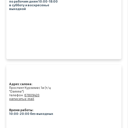
по рабочим дням 10:00-18:00
в субботу и воскресенье
выходной
Адрес салона:
Проспект Курземес 1а (т/ц
"Damme")
телефон:
67809420
написать e-mail
Время работы:
10:00-20:00 без выходных