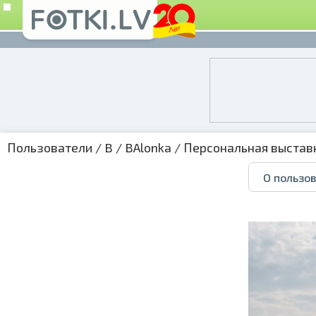
Пользователи
/
B
/
BAlonka
/
Персональная выстав
О пользо