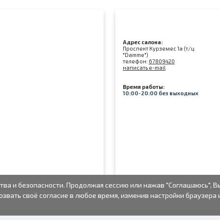
Адрес салона:
Проспект Курземес 1а (т/ц
"Damme")
телефон:
67809420
написать e-mail
Время работы:
10:00-20:00 без выходных
тва и безопасности. Продолжая сессию или нажав "Соглашаюсь", В
озвать своё согласие в любое время, изменив настройки браузера 