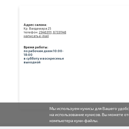
Адрес салона:
Kр. Валдемара 25
телефон:
29463111, 67331148
написать e-mail
Время работы:
по рабочим дням 10:00-
18:00
в субботу и воскресенье
выходной
Мы используем кукисы для Вашего удобс
на использование кукисов. Вы можете от
компьютера куки-файлы.