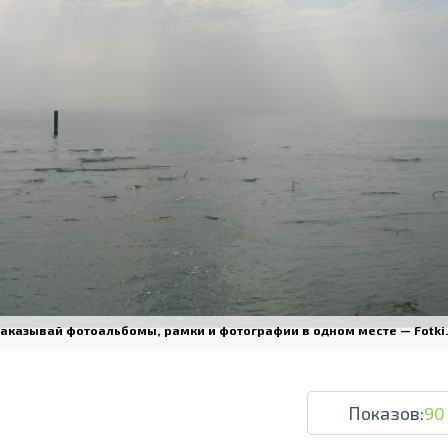
Печать в течение 1 часа в Риге – закаж
Различные форматы и виды бумаги для ваш
Доставка по всей Латвии или само
аказывай фотоальбомы, рамки и фотографии в одном месте — Fotki.l
Показов:
90