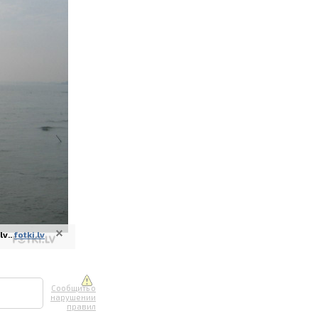
ите онлайн
их фотографий
вывоз
v..
fotki.lv
Сообщить о
нарушении
правил