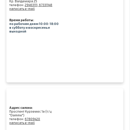
Kр. Валдемара 25
телефон:
29463111, 67331148
написать e-mail
Время работы:
по рабочим дням 10:00-18:00
в субботу и воскресенье
выходной
Адрес салона:
Проспект Курземес 1а (т/ц
"Damme")
телефон:
67809420
написать e-mail