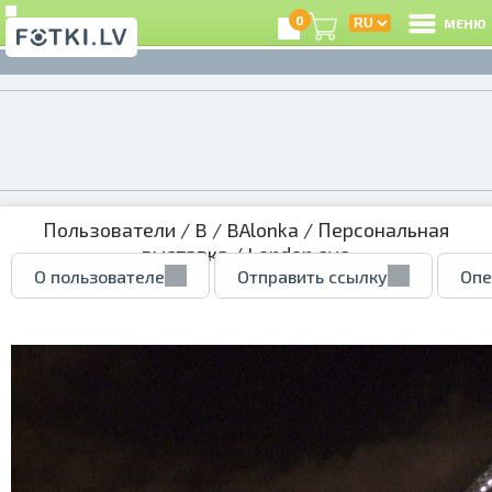
0
МЕНЮ
Пользователи
/
B
/
BAlonka
/
Персональная
выставка
/ London eye
О пользователе
Отправить ссылку
Опе