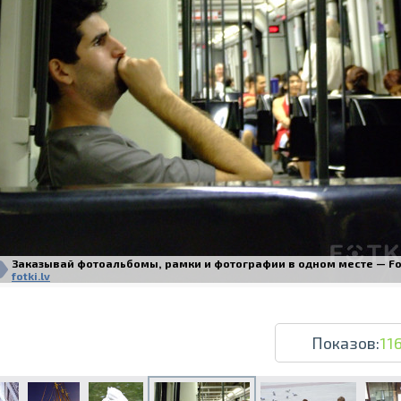
Печать в течение 1 часа в Риге – закаж
Различные форматы и виды бумаги для ваш
Доставка по всей Латвии или само
Заказывай фотоальбомы, рамки и фотографии в одном месте — Fotk
fotki.lv
Показов:
11