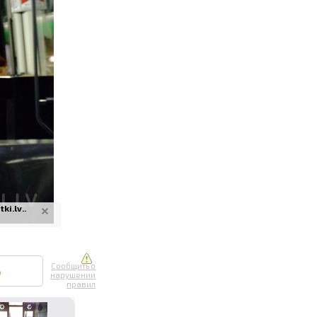
ите онлайн
их фотографий
вывоз
i.lv..
Сообщить о
6
нарушении
правил