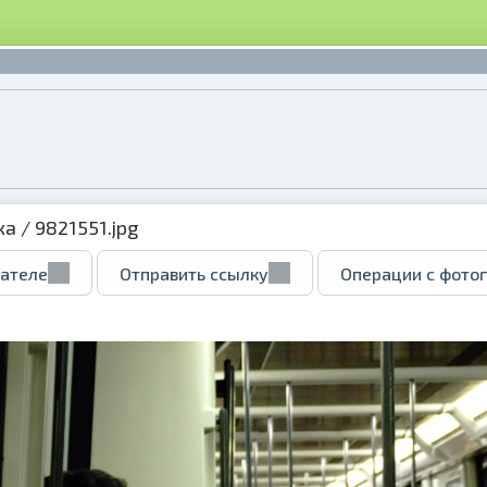
ка
/ 9821551.jpg
вателе
Отправить ссылку
Операции с фото