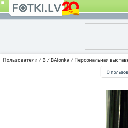
Пользователи
/
B
/
BAlonka
/
Персональная выстав
О пользо