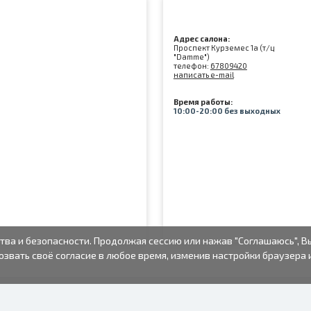
Адрес салона:
Проспект Курземес 1а (т/ц
"Damme")
телефон:
67809420
написать e-mail
Время работы:
10:00-20:00 без выходных
тва и безопасности. Продолжая сессию или нажав "Соглашаюсь", В
озвать своё согласие в любое время, изменив настройки браузера 