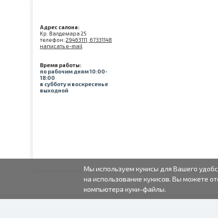
Адрес салона:
Kр. Валдемара 25
телефон:
29463111, 67331148
написать e-mail
Время работы:
по рабочим дням 10:00-
18:00
в субботу и воскресенье
выходной
Мы используем кукисы для Вашего удобс
на использование кукисов. Вы можете от
компьютера куки-файлы.