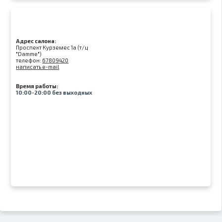
Адрес салона:
Проспект Курземес 1а (т/ц
"Damme")
телефон:
67809420
написать e-mail
Время работы:
10:00-20:00 без выходных