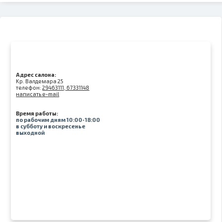
Адрес салона:
Kр. Валдемара 25
телефон:
29463111, 67331148
написать e-mail
Время работы:
по рабочим дням 10:00-18:00
в субботу и воскресенье
выходной