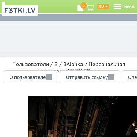
0
МЕНЮ
Пользователи
/
B
/
BAlonka
/
Персональная
выставка
/ 9959480.jpg
О пользователе
Отправить ссылку
Опе