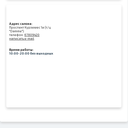
Адрес салона:
Проспект Курземес 1а (т/ц
"Damme")
телефон:
67809420
написать e-mail
Время работы:
10:00-20:00 без выходных