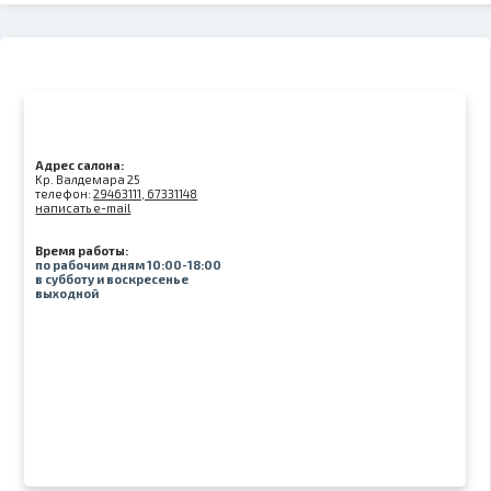
Адрес салона:
Kр. Валдемара 25
телефон:
29463111, 67331148
написать e-mail
Время работы:
по рабочим дням 10:00-18:00
в субботу и воскресенье
выходной