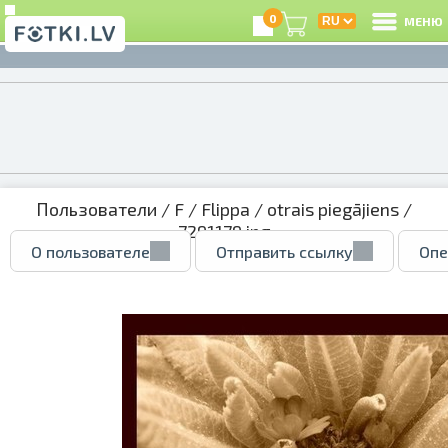
0
МЕНЮ
Пользователи
/
F
/
Flippa
/
otrais piegājiens
/
7291179.jpg
О пользователе
Отправить ссылку
Опе