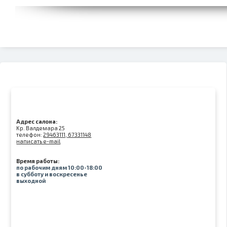
Адрес салона:
Kр. Валдемара 25
телефон:
29463111, 67331148
написать e-mail
Время работы:
по рабочим дням 10:00-18:00
в субботу и воскресенье
выходной