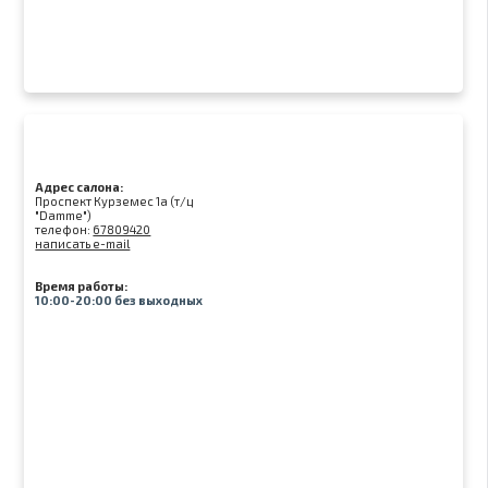
Адрес салона:
Проспект Курземес 1а (т/ц
"Damme")
телефон:
67809420
написать e-mail
Время работы:
10:00-20:00 без выходных