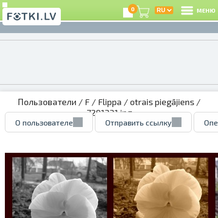
0
МЕНЮ
Пользователи
/
F
/
Flippa
/
otrais piegājiens
/
7291331.jpg
О пользователе
Отправить ссылку
Опе