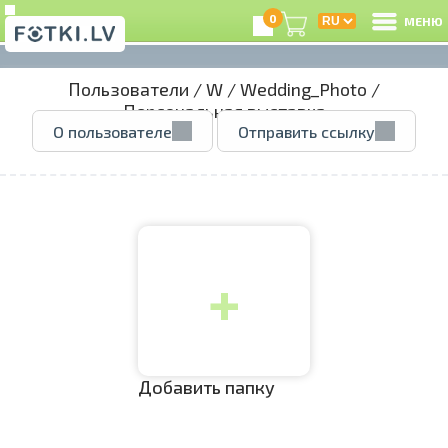
0
МЕНЮ
Пользователи
/
W
/
Wedding_Photo
/
В
Персональная выставка
О пользователе
Отправить ссылку
Р
З
+
e
Ц
А
Добавить папку
А