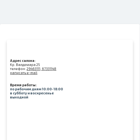
Адрес салона:
Kр. Валдемара 25
телефон:
29463111, 67331148
написать e-mail
Время работы:
по рабочим дням 10:00-18:00
в субботу и воскресенье
выходной