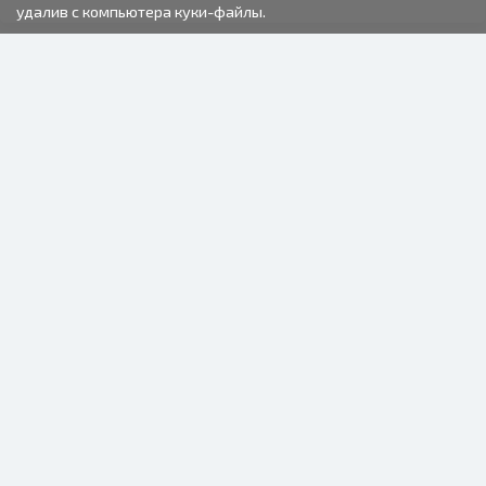
удалив с компьютера куки-файлы.
2000-2026 © Fotki.lv
SIA "FOTKI"
Reģ. Nr. 40003679362
Контакты
ПОДПИСЫВАЙТЕСЬ НА НАС
ИНФОРМАЦИЯ
О нас
Условия пользования
Часто задаваемые вопросы (FAQ)