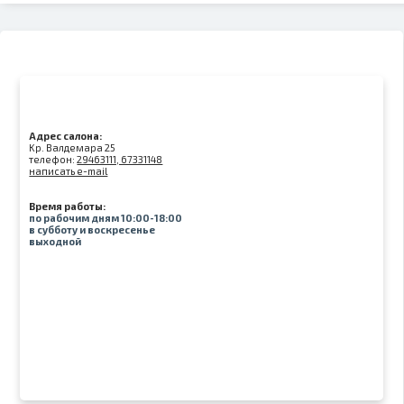
Адрес салона:
Kр. Валдемара 25
телефон:
29463111, 67331148
написать e-mail
Время работы:
по рабочим дням 10:00-18:00
в субботу и воскресенье
выходной