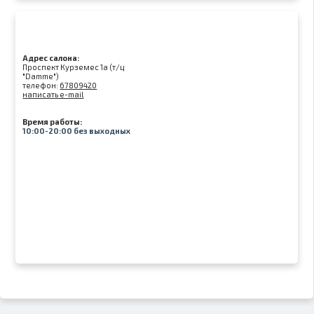
Адрес салона:
Проспект Курземес 1а (т/ц
"Damme")
телефон:
67809420
написать e-mail
Время работы:
10:00-20:00 без выходных