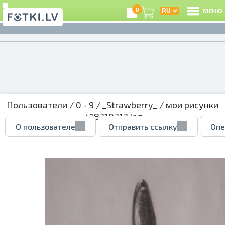
0
МЕНЮ
Пользователи
/
0 - 9
/
_Strawberry_
/
мои рисунки
/ 18310312.jpg
О пользователе
Отправить ссылку
Опе