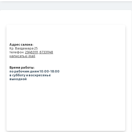
Адрес салона:
Kр. Валдемара 25
телефон:
29463111, 67331148
написать e-mail
Время работы:
по рабочим дням 10:00-18:00
в субботу и воскресенье
выходной