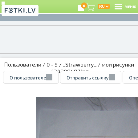
0
МЕНЮ
Пользователи
/
0 - 9
/
_Strawberry_
/
мои рисунки
/ 24808487.jpg
О пользователе
Отправить ссылку
Опе