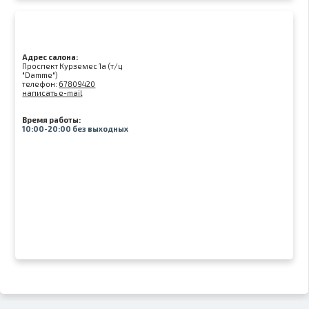
Адрес салона:
Проспект Курземес 1а (т/ц
"Damme")
телефон:
67809420
написать e-mail
Время работы:
10:00-20:00 без выходных