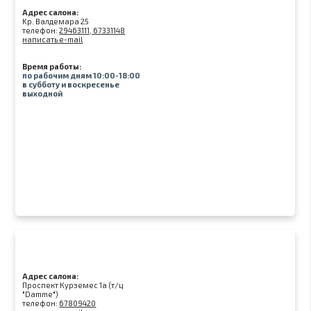
Адрес салона:
Kр. Валдемара 25
телефон:
29463111, 67331148
написать e-mail
Время работы:
по рабочим дням 10:00-18:00
в субботу и воскресенье
выходной
Адрес салона:
Проспект Курземес 1а (т/ц
"Damme")
телефон:
67809420