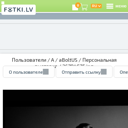
0
МЕНЮ
Пользователи
/
A
/
aBoltUS
/
Персональная
выставка
/ 36784575.jpg
О пользователе
Отправить ссылку
Опе