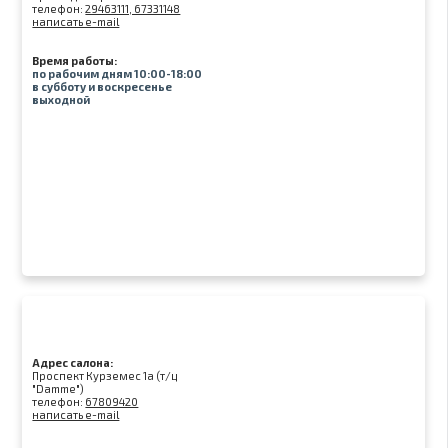
телефон:
29463111, 67331148
написать e-mail
Время работы:
по рабочим дням 10:00-18:00
в субботу и воскресенье
выходной
Адрес салона:
Проспект Курземес 1а (т/ц
"Damme")
телефон:
67809420
написать e-mail