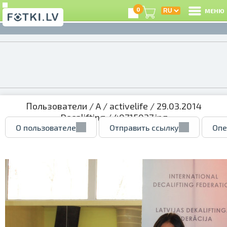
0
МЕНЮ
Пользователи
/
A
/
activelife
/
29.03.2014
Decalifting
/ 40715037.jpg
О пользователе
Отправить ссылку
Опе