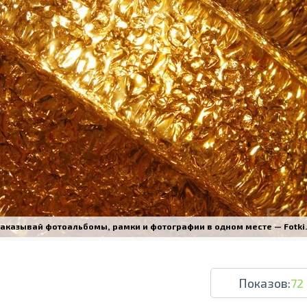
Печать в течение 1 часа в Риге – закаж
Различные форматы и виды бумаги для ваш
Доставка по всей Латвии или само
аказывай фотоальбомы, рамки и фотографии в одном месте — Fotki.l
Показов:
72