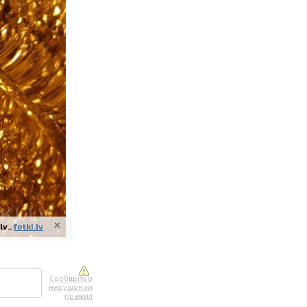
ите онлайн
их фотографий
вывоз
v..
fotki.lv
Сообщить о
нарушении
правил