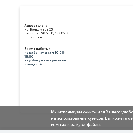
Адрес салона:
Kр. Валдемара 25
телефон:
29463111, 67331148
написать e-mail
Время работы:
по рабочим дням 10:00-
18:00
в субботу и воскресенье
выходной
Мы используем кукисы для Вашего удобс
на использование кукисов. Вы можете от
компьютера куки-файлы.