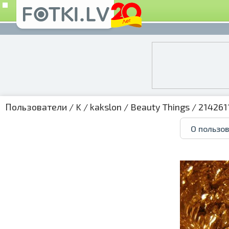
Пользователи
/
K
/
kakslon
/
Beauty Things
/ 2142611
О пользо