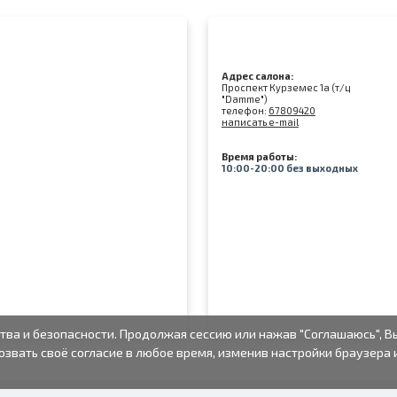
Адрес салона:
Проспект Курземес 1а (т/ц
"Damme")
телефон:
67809420
написать e-mail
Время работы:
10:00-20:00 без выходных
тва и безопасности. Продолжая сессию или нажав "Соглашаюсь", В
озвать своё согласие в любое время, изменив настройки браузера 