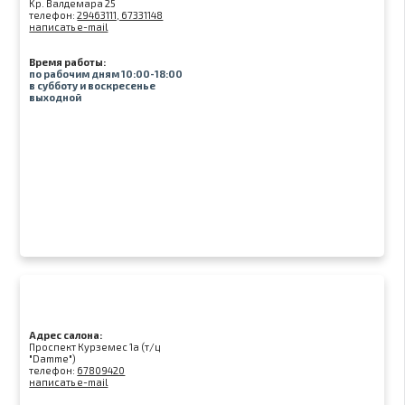
Kр. Валдемара 25
телефон:
29463111, 67331148
написать e-mail
Время работы:
по рабочим дням 10:00-18:00
в субботу и воскресенье
выходной
Адрес салона:
Проспект Курземес 1а (т/ц
"Damme")
телефон:
67809420
написать e-mail