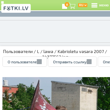
0
МЕНЮ
Пользователи
/
L
/
lawa
/
Kabrioletu vasara 2007
/
14377563.jpg
О пользователе
Отправить ссылку
Опе