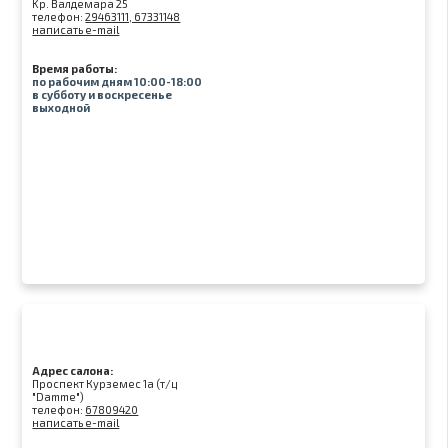
Kр. Валдемара 25
телефон:
29463111, 67331148
написать e-mail
Время работы:
по рабочим дням 10:00-18:00
в субботу и воскресенье
выходной
Адрес салона:
Проспект Курземес 1а (т/ц
"Damme")
телефон:
67809420
написать e-mail