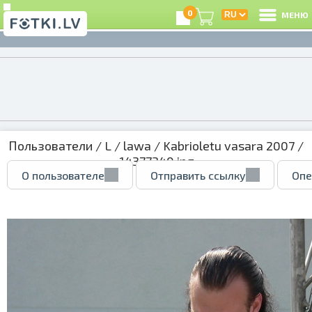
0
МЕНЮ
Пользователи
/
L
/
lawa
/
Kabrioletu vasara 2007
/
14377340.jpg
О пользователе
Отправить ссылку
Опе