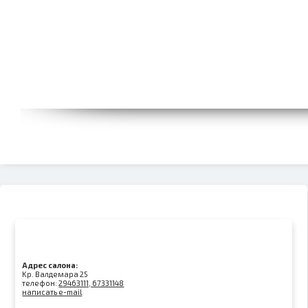
Адрес салона:
Kр. Валдемара 25
телефон:
29463111, 67331148
написать e-mail