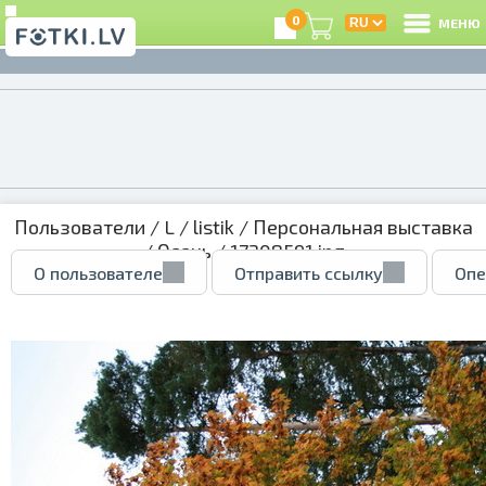
0
МЕНЮ
Пользователи
/
L
/
listik
/
Персональная выставка
/
Осень
/ 17308591.jpg
О пользователе
Отправить ссылку
Опе