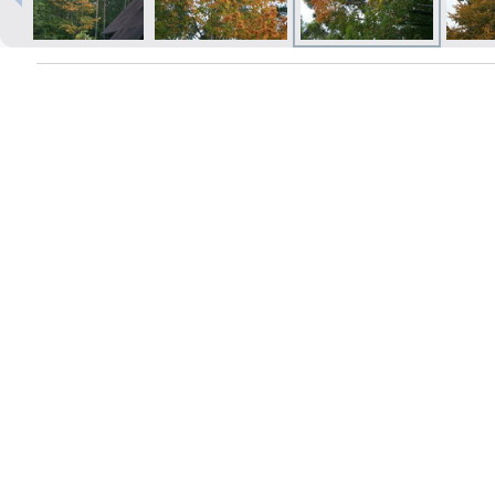
Печать в течение 1 часа в Риге –
закажите онлайн
Различные форматы и виды
бумаги для ваших фотографий
Доставка по всей Латвии или
самовывоз