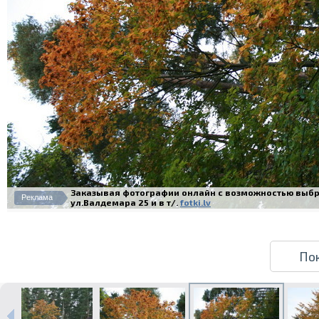
Заказывая фотографии онлайн с возможностью выбра
Реклама
ул.Валдемара 25 и в т/.
fotki.lv
По