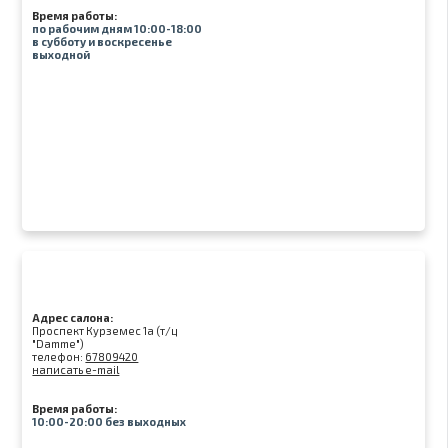
Время работы:
по рабочим дням 10:00-18:00
в субботу и воскресенье
выходной
Адрес салона:
Проспект Курземес 1а (т/ц
"Damme")
телефон:
67809420
написать e-mail
Время работы:
10:00-20:00 без выходных