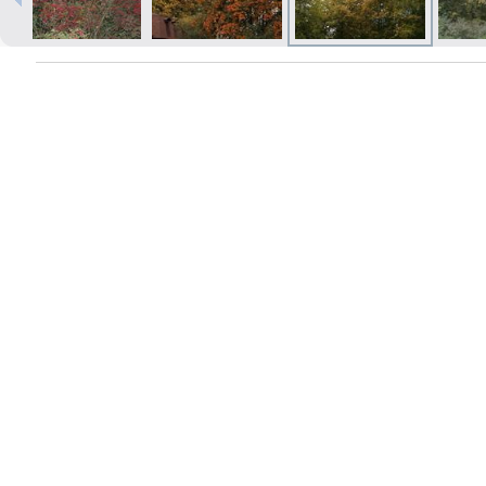
Печать в течение 1 часа в Риге –
закажите онлайн
Различные форматы и виды
бумаги для ваших фотографий
Доставка по всей Латвии или
самовывоз