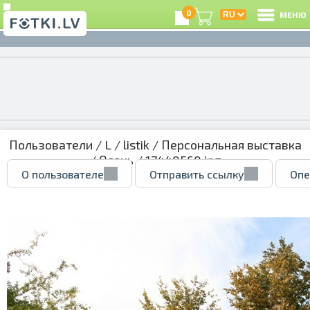
0
МЕНЮ
Пользователи
/
L
/
listik
/
Персональная выставка
/
Осень
/ 17440560.jpg
О пользователе
Отправить ссылку
Опе