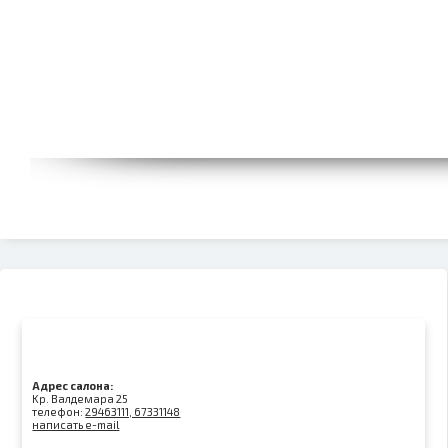
Адрес салона:
Kр. Валдемара 25
телефон:
29463111, 67331148
написать e-mail