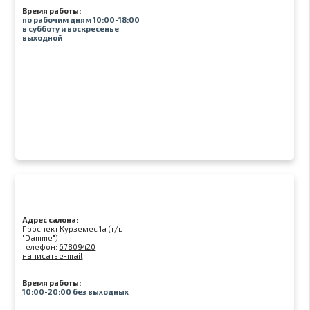
Время работы:
по рабочим дням 10:00-18:00
в субботу и воскресенье
выходной
Адрес салона:
Проспект Курземес 1а (т/ц
"Damme")
телефон:
67809420
написать e-mail
Время работы:
10:00-20:00 без выходных