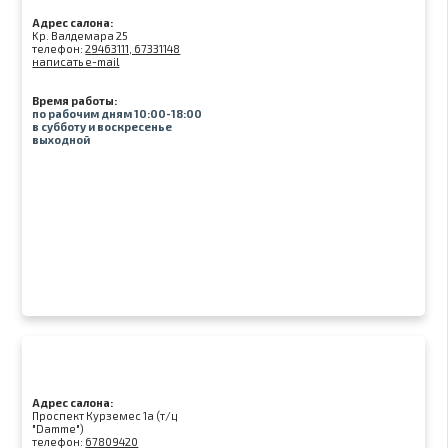
Адрес салона:
Kр. Валдемара 25
телефон:
29463111, 67331148
написать e-mail
Время работы:
по рабочим дням 10:00-18:00
в субботу и воскресенье
выходной
Адрес салона:
Проспект Курземес 1а (т/ц
"Damme")
телефон:
67809420