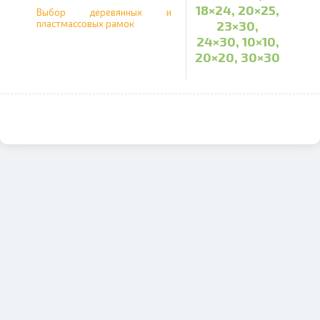
18×24, 20×25,
Доставка по всей Латвии или
Выбор деревянных и
пластмассовых рамок
23×30,
самовывоз
24×30, 10×10,
20×20, 30×30