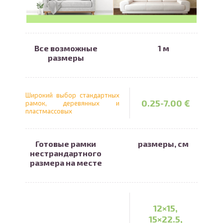
амки на заказ
Печать на кружке
Проведите, что
Все возможные
1 м
ечать на майке
Печать на пазле
размеры
Широкий выбор стандартных
алендари
Наволочка
0.25-7.00 €
рамок, деревянных и
пластмассовых
Копилка
Готовые рамки
размеры, см
нестрандартного
размера на месте
Печать в течение 1 часа в Риге –
закажите онлайн
12×15,
Различные форматы и виды
15×22.5,
бумаги для ваших фотографий