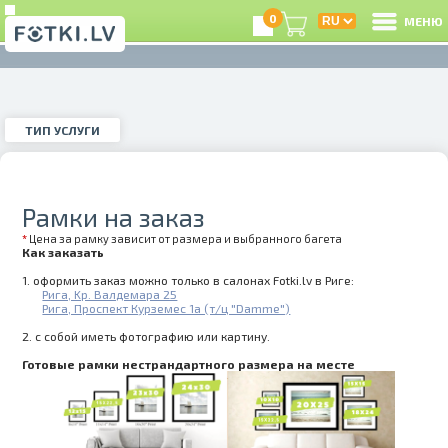
0
МЕНЮ
ТИП УСЛУГИ
В
ечать фотографий
Instagram-фото
ТИП УСЛУГИ
Р
З
Рамки на заказ
еставрация фото
Фото на документы
*
Цена за рамку зависит от размера и выбранного багета
Как заказать
1. оформить заказ можно только в салонах Fotki.lv в Риге:
e
Рига, Kр. Валдемара 25
цифровка плёнок
Оцифровка видео
Рига, Проспект Курземес 1а (т/ц "Damme")
Це
2. с собой иметь фотографию или картину.
Готовые рамки нестрандартного размера на месте
А
отостудия
Фото товары
А