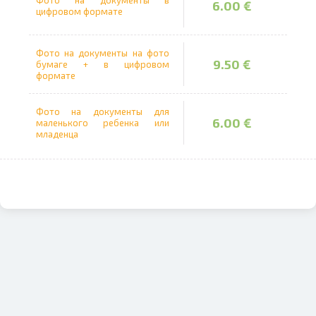
Фото на документы в
6.00 €
цифровом формате
амки на заказ
Печать на кружке
Фото на документы на фото
Проведите, что
9.50 €
бумаге + в цифровом
формате
ечать на майке
Печать на пазле
Фото на документы для
6.00 €
маленького ребенка или
младенца
алендари
Наволочка
Копилка
Печать в течение 1 часа в Риге –
закажите онлайн
Различные форматы и виды
бумаги для ваших фотографий
Доставка по всей Латвии или
самовывоз