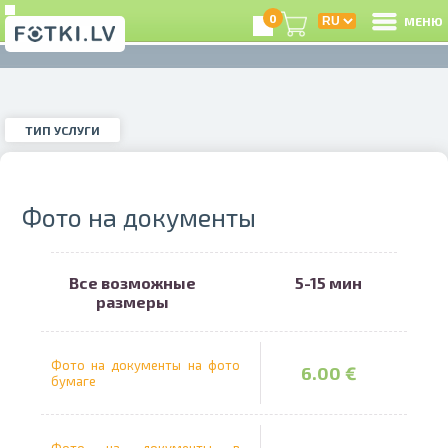
0
МЕНЮ
ТИП УСЛУГИ
В
ечать фотографий
Instagram-фото
ТИП УСЛУГИ
Р
З
Фото на документы
еставрация фото
Фото на документы
Все возможные
5-15 мин
e
размеры
цифровка плёнок
Оцифровка видео
Це
Фото на документы на фото
6.00 €
А
бумаге
отостудия
Фото товары
А