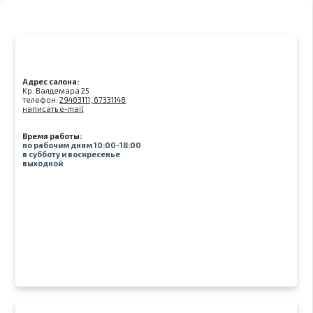
Адрес салона:
Kр. Валдемара 25
телефон:
29463111, 67331148
написать e-mail
Время работы:
по рабочим дням 10:00-18:00
в субботу и воскресенье
выходной