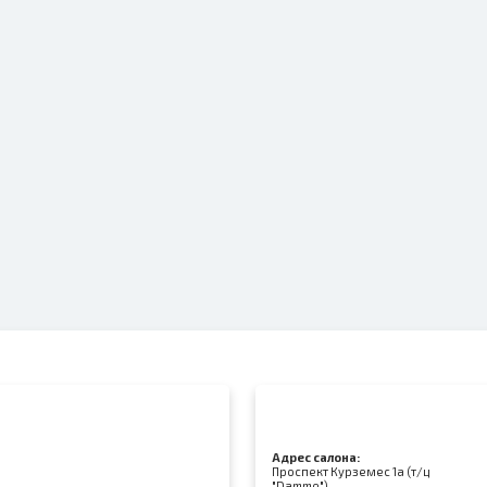
Адрес салона:
Проспект Курземес 1а (т/ц
"Damme")