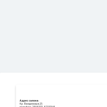
Адрес салона:
Kр. Валдемара 25
телефон:
29463111, 67331148