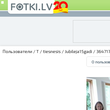
Пользователи
/
T
/
tiesnesis
/
Jubileja15gadi
/ 364717
О пользо