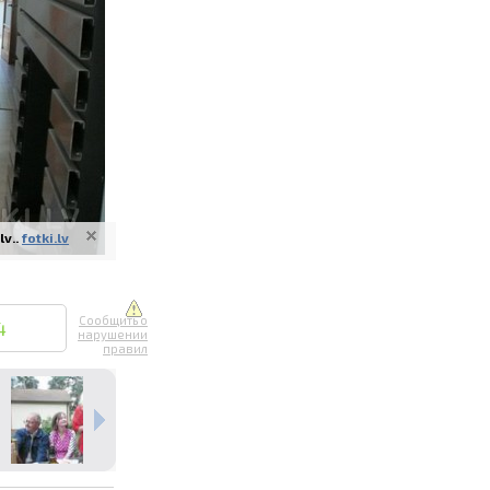
ите онлайн
их фотографий
v..
fotki.lv
вывоз
Сообщить о
4
нарушении
правил