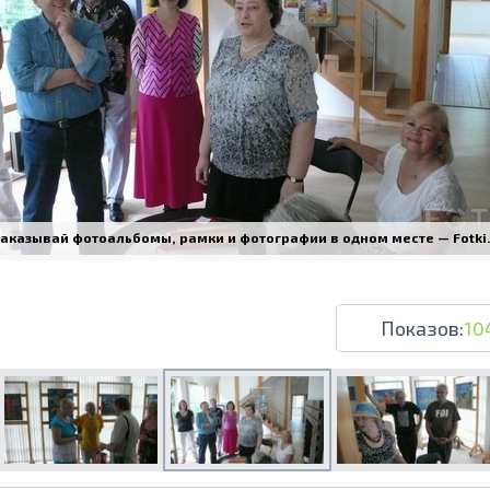
Печать в течение 1 часа в Риге – закаж
Различные форматы и виды бумаги для ваш
аказывай фотоальбомы, рамки и фотографии в одном месте — Fotki.l
Доставка по всей Латвии или само
Показов:
10