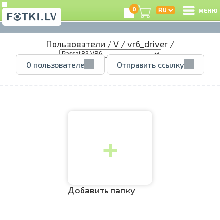
0
МЕНЮ
Пользователи
/
V
/
vr6_driver
/
В
О пользователе
Отправить ссылку
Р
З
+
e
Ц
А
Добавить папку
А