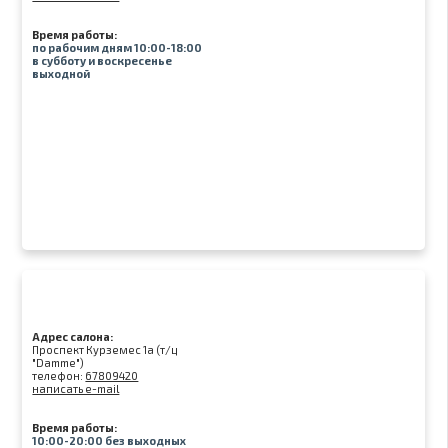
Время работы:
по рабочим дням 10:00-18:00
в субботу и воскресенье
выходной
Адрес салона:
Проспект Курземес 1а (т/ц
"Damme")
телефон:
67809420
написать e-mail
Время работы:
10:00-20:00 без выходных