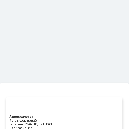
Адрес салона:
Kр. Валдемара 25
телефон:
29463111, 67331148
написать e-mail