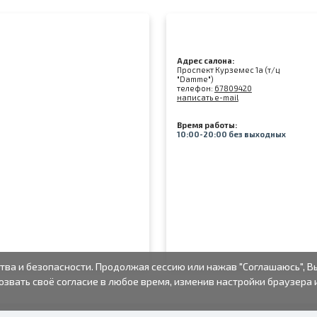
Адрес салона:
Проспект Курземес 1а (т/ц
"Damme")
телефон:
67809420
написать e-mail
Время работы:
10:00-20:00 без выходных
тва и безопасности. Продолжая сессию или нажав "Соглашаюсь", В
озвать своё согласие в любое время, изменив настройки браузера 