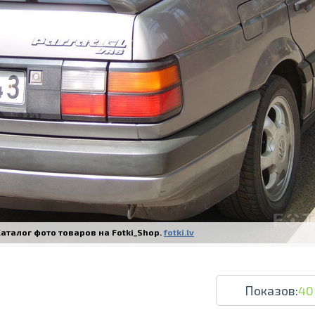
Печать в течение 1 часа в Риге – закаж
Различные форматы и виды бумаги для ваш
Доставка по всей Латвии или само
аталог фото товаров на Fotki_Shop.
fotki.lv
Показов:
40