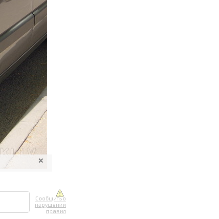
ите онлайн
их фотографий
вывоз
Сообщить о
нарушении
правил