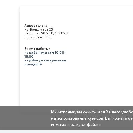
Адрес салона:
Kр. Валдемара 25
телефон:
29463111, 67331148
написать e-mail
Время работы:
по рабочим дням 10:00-
18:00
в субботу и воскресенье
выходной
Мы используем кукисы для Вашего удобс
на использование кукисов. Вы можете от
компьютера куки-файлы.