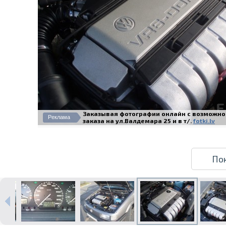
Заказывая фотографии онлайн с возможно
Реклама
заказа на ул.Валдемара 25 и в т/.
fotki.lv
По