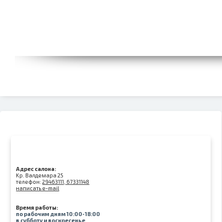
Адрес салона:
Kр. Валдемара 25
телефон:
29463111, 67331148
написать e-mail
Время работы:
по рабочим дням 10:00-18:00
в субботу и воскресенье