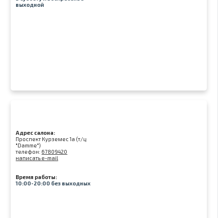
выходной
Адрес салона:
Проспект Курземес 1а (т/ц
"Damme")
телефон:
67809420
написать e-mail
Время работы:
10:00-20:00 без выходных