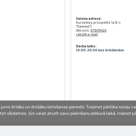
Salona adrese:
Kurzemes prospekts 1a (t/c
"Damme")
tālrunis:
67809420
rakstīt e-mail
Darba laiks:
10:00-20:00 bez brīvdienām
jums ērtāku un drošāku lietošanas pieredzi. Turpinot pārlūka sesiju v
mantot sīkdatnes. Jūs varat atcelt savu piekrišanu jebkurā laikā, mainot 