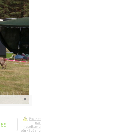
saistē
foto
ātienē
Paziņot
par
:
69
noteikumu
pārkāpšanu