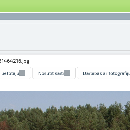
31464216.jpg
 lietotāju
Nosūtīt saiti
Darbības ar fotogrāfij