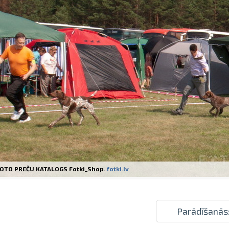
Izdrukas 1h laikā Rīgā – pasūtiet tieš
Dažādi formāti un papīra veidi jūsu 
Piegāde visā Latvijā vai saņemšana kl
OTO PREČU KATALOGS Fotki_Shop.
fotki.lv
Parādīšanās