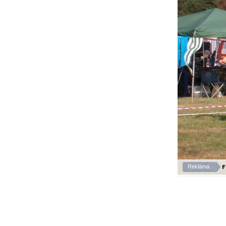
F
Reklāma