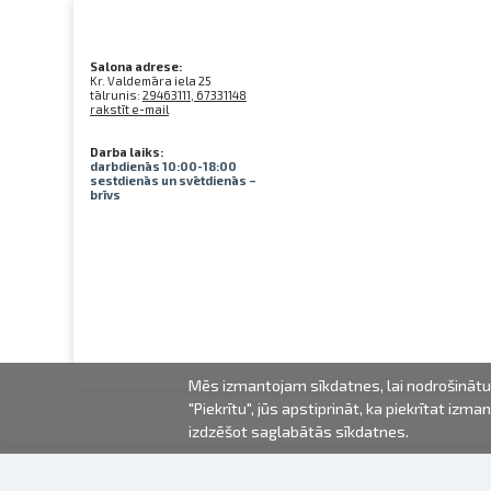
Salona adrese:
Kr. Valdemāra iela 25
tālrunis:
29463111, 67331148
rakstīt e-mail
Darba laiks:
darbdienās 10:00-18:00
sestdienās un svētdienās –
brīvs
Mēs izmantojam sīkdatnes, lai nodrošinātu 
"Piekrītu", jūs apstiprināt, ka piekrītat iz
izdzēšot saglabātās sīkdatnes.