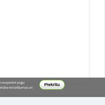
ai nospiežot pogu
Piekrītu
pārlūka iestatījumus un