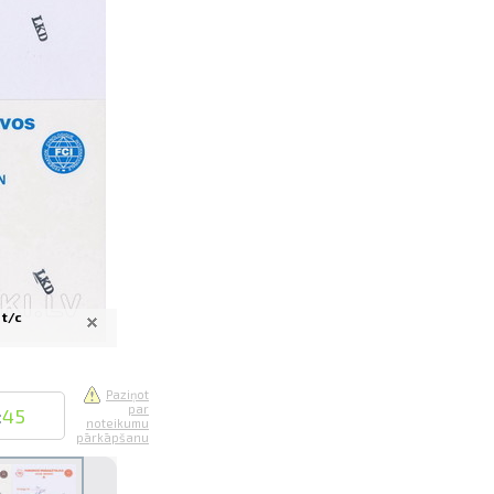
saistē
foto
ātienē
 t/c
Paziņot
par
:
45
noteikumu
pārkāpšanu