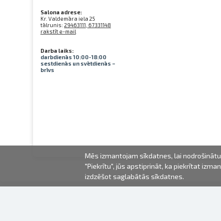
Salona adrese:
Kr. Valdemāra iela 25
tālrunis:
29463111, 67331148
rakstīt e-mail
Darba laiks:
darbdienās 10:00-18:00
sestdienās un svētdienās –
brīvs
Mēs izmantojam sīkdatnes, lai nodrošinātu 
"Piekrītu", jūs apstiprināt, ka piekrītat iz
izdzēšot saglabātās sīkdatnes.