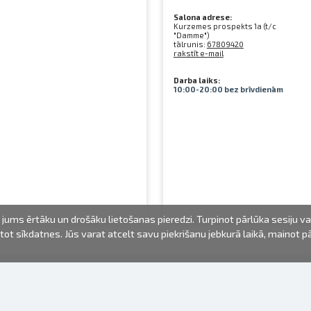
Salona adrese:
Kurzemes prospekts 1a (t/c
"Damme")
tālrunis:
67809420
rakstīt e-mail
Darba laiks:
10:00-20:00 bez brīvdienām
jums ērtāku un drošāku lietošanas pieredzi. Turpinot pārlūka sesiju v
mantot sīkdatnes. Jūs varat atcelt savu piekrišanu jebkurā laikā, mainot 