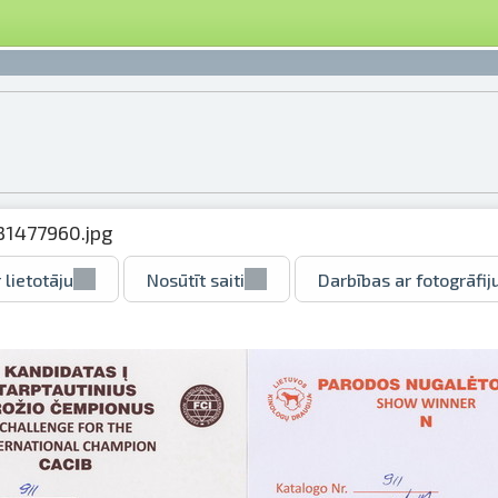
31477960.jpg
 lietotāju
Nosūtīt saiti
Darbības ar fotogrāfij