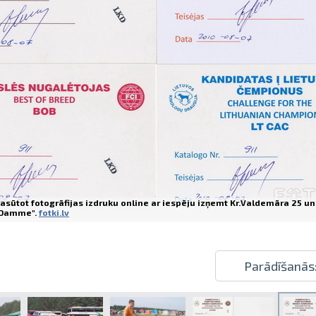
Izdrukas 1h laikā Rīgā – pasūtiet tieš
Dažādi formāti un papīra veidi jūsu 
Piegāde visā Latvijā vai saņemšana kl
asūtot fotogrāfijas izdruku online ar iespēju izņemt Kr.Valdemāra 25 un
Damme".
fotki.lv
Parādīšanās