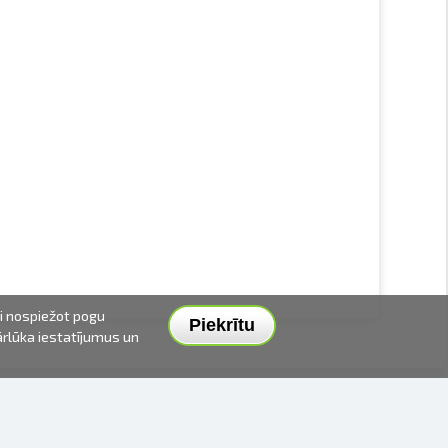
ai nospiežot pogu
Piekrītu
pārlūka iestatījumus un