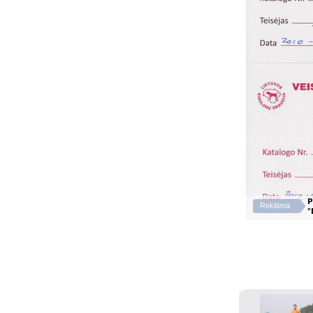
P
Reklāma
"