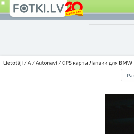
Lietotāji
/
A
/
Autonavi
/
GPS карты Латвии для BMW
Par