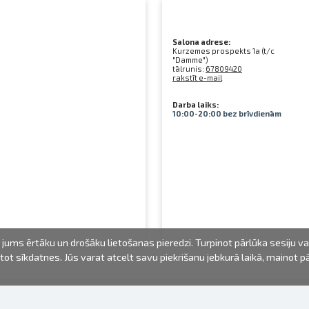
Salona adrese:
Kurzemes prospekts 1a (t/c
"Damme")
tālrunis:
67809420
rakstīt e-mail
Darba laiks:
10:00-20:00 bez brīvdienām
jums ērtāku un drošāku lietošanas pieredzi. Turpinot pārlūka sesiju v
mantot sīkdatnes. Jūs varat atcelt savu piekrišanu jebkurā laikā, mainot 