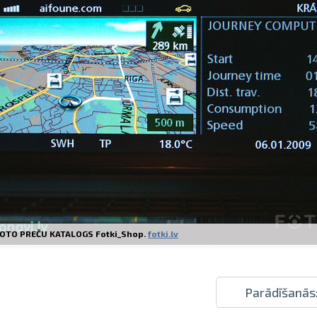
Izdrukas 1h laikā Rīgā – pasūtiet tieš
Dažādi formāti un papīra veidi jūsu 
Piegāde visā Latvijā vai saņemšana kl
OTO PREČU KATALOGS Fotki_Shop.
fotki.lv
Parādīšanās