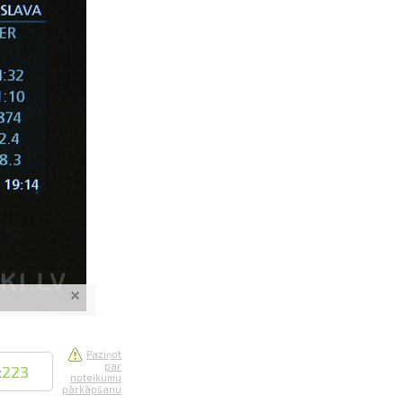
saistē
foto
ātienē
Paziņot
par
:
223
noteikumu
pārkāpšanu