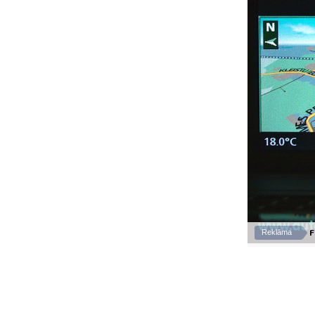
F
Reklāma