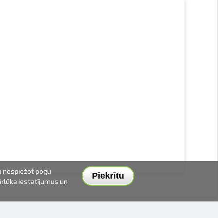
ai nospiežot pogu
Piekrītu
pārlūka iestatījumus un