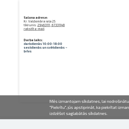
Salona adrese:
Kr. Valdemāra iela 25
tālrunis:
29463111, 67331148
rakstīt e-mail
Darba laiks:
darbdienās 10:00-18:00
sestdienās un svētdienās –
brīvs
Mēs izmantojam sīkdatnes, lai nodrošinātu 
"Piekrītu", jūs apstiprināt, ka piekrītat iz
izdzēšot saglabātās sīkdatnes.