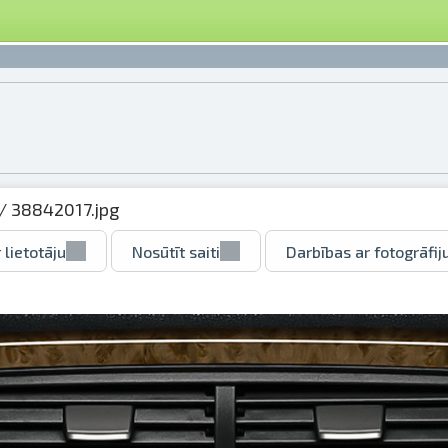
/ 38842017.jpg
 lietotāju
Nosūtīt saiti
Darbības ar fotogrāfij