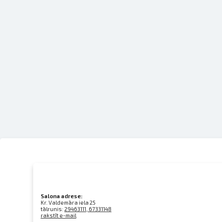
Salona adrese:
Kr. Valdemāra iela 25
tālrunis:
29463111, 67331148
rakstīt e-mail