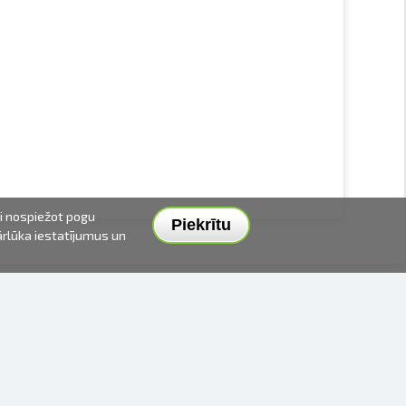
ai nospiežot pogu
Piekrītu
pārlūka iestatījumus un
PIEGĀDES VEIDI UN CENAS