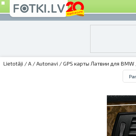
Lietotāji
/
A
/
Autonavi
/
GPS карты Латвии для BMW
Par