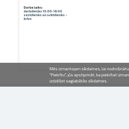
Darba laiks:
darbdienās 10:00-18:00
sestdienās un svētdienās –
brīvs
Mēs izmantojam sīkdatnes, lai nodrošinātu 
"Piekrītu", jūs apstiprināt, ka piekrītat iz
izdzēšot saglabātās sīkdatnes.
2000-2026 © Fotki.lv