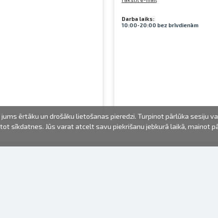
Darba laiks:
10:00-20:00 bez brīvdienām
jums ērtāku un drošāku lietošanas pieredzi. Turpinot pārlūka sesiju v
mantot sīkdatnes. Jūs varat atcelt savu piekrišanu jebkurā laikā, mainot 
FOTO PRODUKTI
INFORMĀCIJA