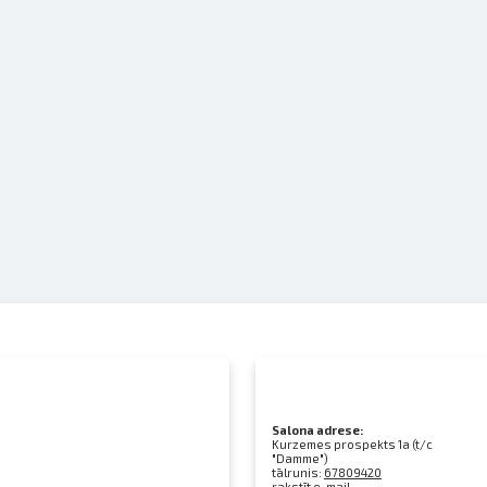
Salona adrese:
Kurzemes prospekts 1a (t/c
"Damme")
tālrunis:
67809420
rakstīt e-mail