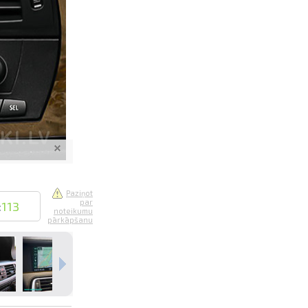
saistē
foto
ātienē
Paziņot
par
:
113
noteikumu
pārkāpšanu