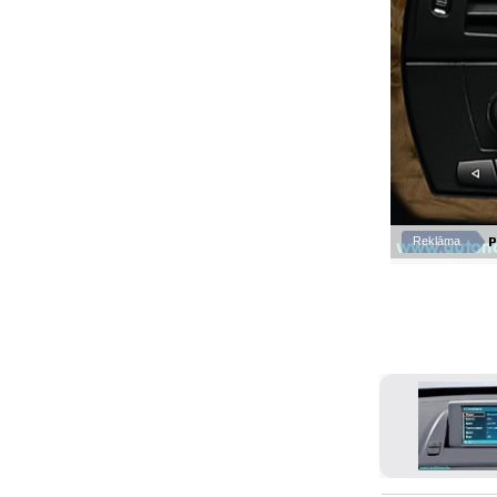
P
Reklāma