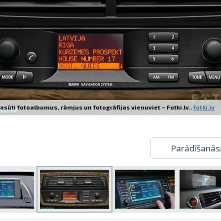
Izdrukas 1h laikā Rīgā – pasūtiet tieš
Dažādi formāti un papīra veidi jūsu 
asūti fotoalbumus, rāmjus un fotogrāfijas vienuviet – Fotki.lv..
fotki.lv
Piegāde visā Latvijā vai saņemšana kl
Parādīšanās