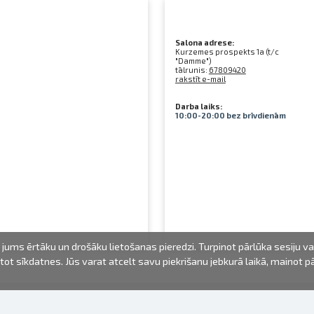
Salona adrese:
Kurzemes prospekts 1a (t/c
"Damme")
tālrunis:
67809420
rakstīt e-mail
Darba laiks:
10:00-20:00 bez brīvdienām
jums ērtāku un drošāku lietošanas pieredzi. Turpinot pārlūka sesiju v
mantot sīkdatnes. Jūs varat atcelt savu piekrišanu jebkurā laikā, mainot 