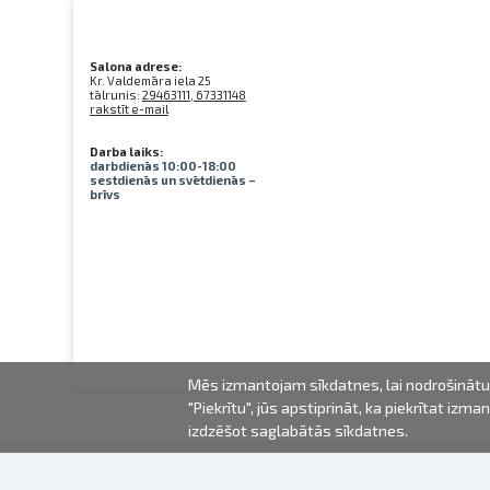
Salona adrese:
Kr. Valdemāra iela 25
tālrunis:
29463111, 67331148
rakstīt e-mail
Darba laiks:
darbdienās 10:00-18:00
sestdienās un svētdienās –
brīvs
Mēs izmantojam sīkdatnes, lai nodrošinātu 
"Piekrītu", jūs apstiprināt, ka piekrītat iz
izdzēšot saglabātās sīkdatnes.