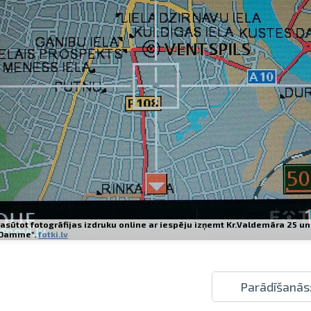
Izdrukas 1h laikā Rīgā – pasūtiet tieš
Dažādi formāti un papīra veidi jūsu 
Piegāde visā Latvijā vai saņemšana kl
asūtot fotogrāfijas izdruku online ar iespēju izņemt Kr.Valdemāra 25 un
Damme".
fotki.lv
Parādīšanās