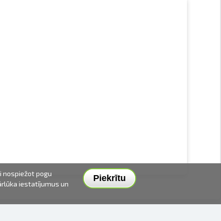
ai nospiežot pogu
Piekrītu
pārlūka iestatījumus un