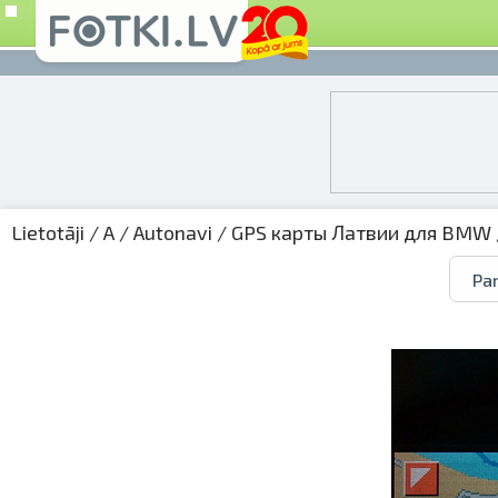
Lietotāji
/
A
/
Autonavi
/
GPS карты Латвии для BMW
Par