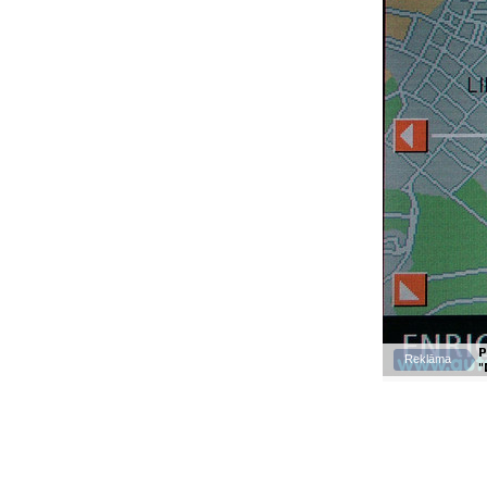
P
Reklāma
"