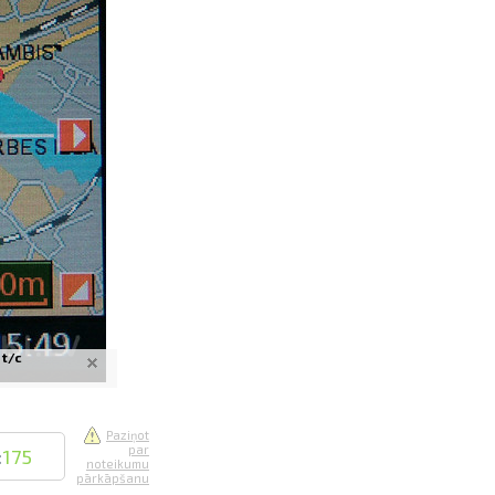
saistē
foto
ātienē
 t/c
Paziņot
par
:
175
noteikumu
pārkāpšanu