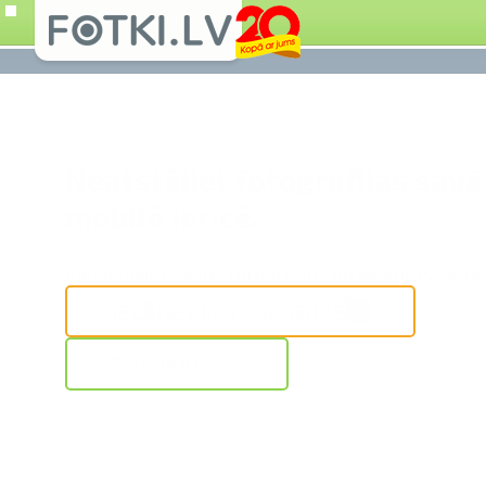
Neatstājiet fotogrāfijas savā
mobilā ierīcē.
Pievienojiet savus fotoattēlus no jebkuras vieta
IELĀDĒT FOTOGRĀFIJAS
E-VEIKALS