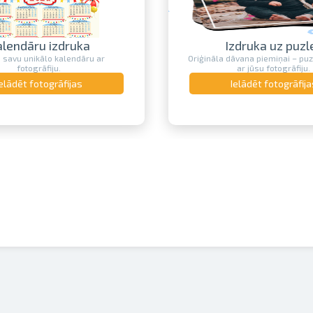
alendāru izdruka
Izdruka uz puzl
o savu unikālo kalendāru ar
Oriģināla dāvana piemiņai – pu
fotogrāfiju.
ar jūsu fotogrāfiju.
Ielādēt fotogrāfijas
Ielādēt fotogrāfija