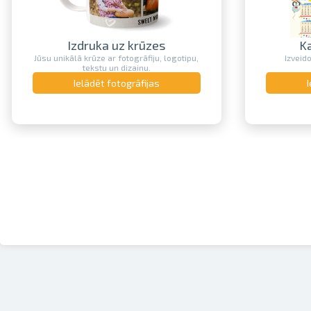
Izdruka uz krūzes
K
Jūsu unikālā krūze ar fotogrāfiju, logotipu,
Izveid
tekstu un dizainu.
Ielādēt fotogrāfijas