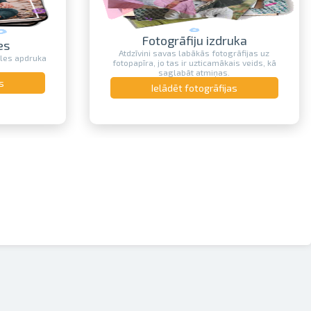
Fotogrāfiju izdruka
es
Atdzīvini savas labākās fotogrāfijas uz
zles apdruka
fotopapīra, jo tas ir uzticamākais veids, kā
saglabāt atmiņas.
s
Ielādēt fotogrāfijas