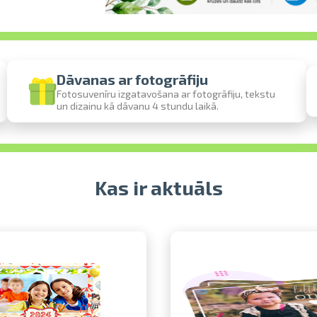
Dāvanas ar fotogrāfiju
Fotosuvenīru izgatavošana ar fotogrāfiju, tekstu
un dizainu kā dāvanu 4 stundu laikā.
Izdrukas 1h laikā Rīgā – pasūtiet tiešsai
Dažādi formāti un papīra veidi jūsu fo
Piegāde visā Latvijā vai saņemšana klāt
Kas ir aktuāls