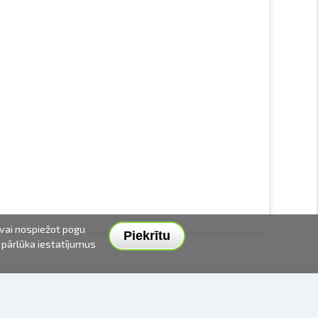
 vai nospiežot pogu
Piekrītu
t pārlūka iestatījumus