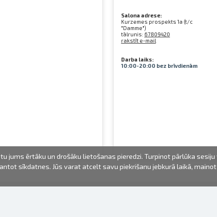
Salona adrese:
Kurzemes prospekts 1a (t/c
"Damme")
tālrunis:
67809420
rakstīt e-mail
Darba laiks:
10:00-20:00 bez brīvdienām
u jums ērtāku un drošāku lietošanas pieredzi. Turpinot pārlūka sesiju
izmantot sīkdatnes. Jūs varat atcelt savu piekrišanu jebkurā laikā, maino