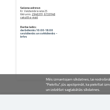
Salona adrese:
Kr. Valdemāra iela 25
tālrunis:
29463111, 67331148
rakstīt e-mail
Darba laiks:
darbdienās 10:00-18:00
sestdienās un svētdienās –
brīvs
Mēs izmantojam sīkdatnes, lai nodrošināt
"Piekrītu", jūs apstiprināt, ka piekrītat 
un izdzēšot saglabātās sīkdatnes.