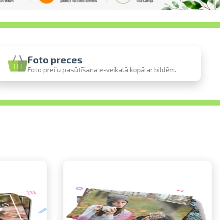
Foto preces
Foto preču pasūtīšana e-veikalā kopā ar bildēm.
stē
to
ienē