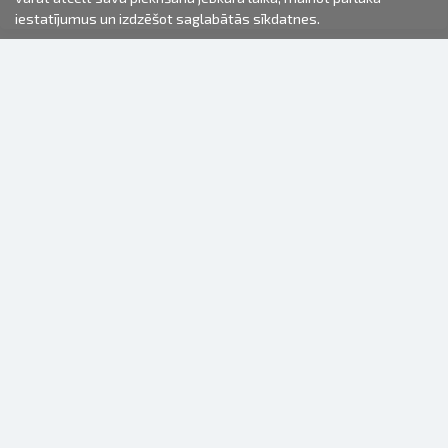
iestatījumus un izdzēšot saglabātās sīkdatnes.
2000-2026 © Fotki.lv
SIA "FOTKI"
Reģ. Nr. 40003679362
Kontakti
SEKOJIET MUMS
INFORMĀCIJA
Par mums
Lietošanas noteikumi