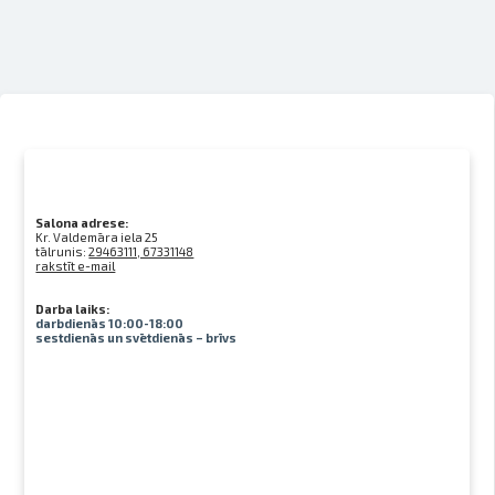
Salona adrese:
Kr. Valdemāra iela 25
tālrunis:
29463111, 67331148
rakstīt e-mail
Darba laiks:
darbdienās 10:00-18:00
sestdienās un svētdienās – brīvs