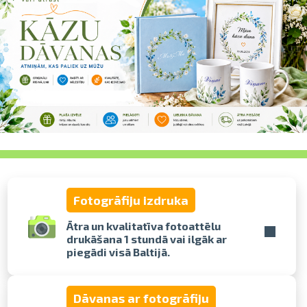
pavelciet, lai
Fotogrāfiju izdruka
Ātra un kvalitatīva fotoattēlu
drukāšana 1 stundā vai ilgāk ar
piegādi visā Baltijā.
Dāvanas ar fotogrāfiju