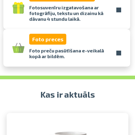
Fotosuvenīru izgatavošana ar
fotogrāfiju, tekstu un dizainu kā
Izdrukas 1h laikā Rīgā – pasūtiet
dāvanu 4 stundu laikā.
tiešsaistē
Dažādi formāti un papīra veidi
jūsu foto
Foto preces
Piegāde visā Latvijā vai
saņemšana klātienē
Foto preču pasūtīšana e-veikalā
kopā ar bildēm.
Kas ir aktuāls