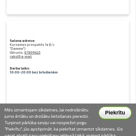
Salona adrese:
Kurzemes prospekts 1a (t/c
"Damme")
tālrunis:
67809420
rakstīt e-mail
Darba laiks:
10:00-20:00 bez brīvdienām
Mēs izmantojam sīkdatnes, lai nodrošinātu
Piekrītu
jums ērtāku un drošāku lietošanas pieredzi.
Turpinot pārlūka sesiju vai nospiežot pogu
"Piekrītu", jūs apstiprināt, ka piekrītat izmantot sīkdatnes. Jūs
varat atcelt savu piekrišanu jebkurā laikā, mainot pārlūka