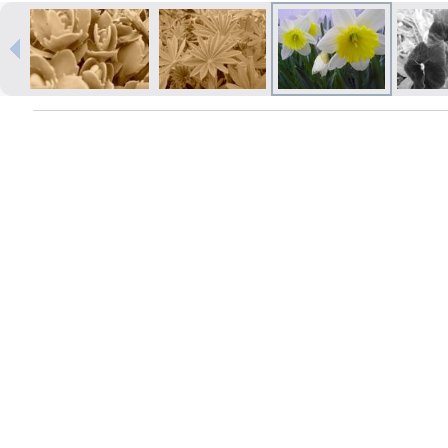
Izdrukas 1h laikā Rīgā – pasūtiet
tiešsaistē
Dažādi formāti un papīra veidi
jūsu foto
Piegāde visā Latvijā vai
saņemšana klātienē