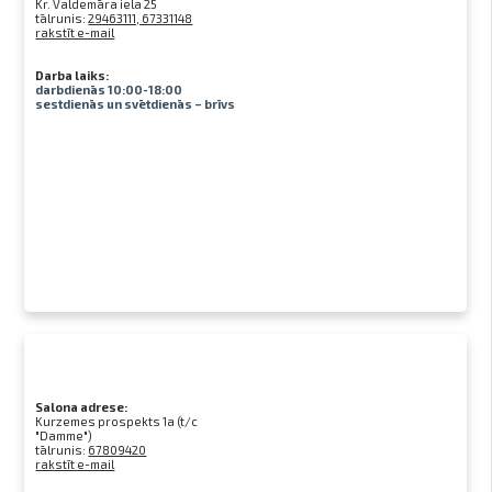
Kr. Valdemāra iela 25
tālrunis:
29463111, 67331148
rakstīt e-mail
Darba laiks:
darbdienās 10:00-18:00
sestdienās un svētdienās – brīvs
Salona adrese:
Kurzemes prospekts 1a (t/c
"Damme")
tālrunis:
67809420
rakstīt e-mail