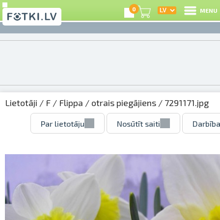
0
MENU
Lietotāji
/
F
/
Flippa
/
otrais piegājiens
/ 7291171.jpg
Par lietotāju
Nosūtīt saiti
Darbība