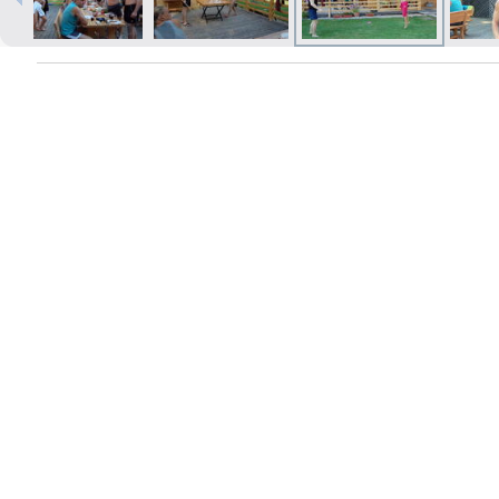
Izdrukas 1h laikā Rīgā – pasūtiet
tiešsaistē
Dažādi formāti un papīra veidi
jūsu foto
Piegāde visā Latvijā vai
saņemšana klātienē