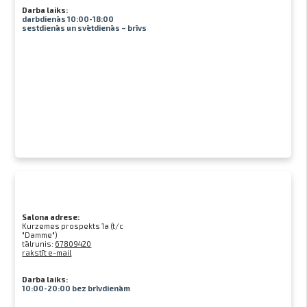
Darba laiks:
darbdienās 10:00-18:00
sestdienās un svētdienās – brīvs
Salona adrese:
Kurzemes prospekts 1a (t/c
"Damme")
tālrunis:
67809420
rakstīt e-mail
Darba laiks:
10:00-20:00 bez brīvdienām