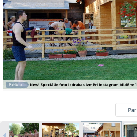
New! Speciālie foto izdrukas izmēri Instagram bildēm: 10
Reklāma
Par