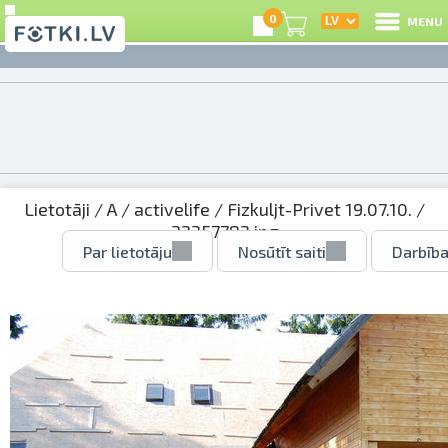
0
MENU
Lietotāji
/
A
/
activelife
/
Fizkuljt-Privet 19.07.10.
/
32357782.jpg
Par lietotāju
Nosūtīt saiti
Darbība