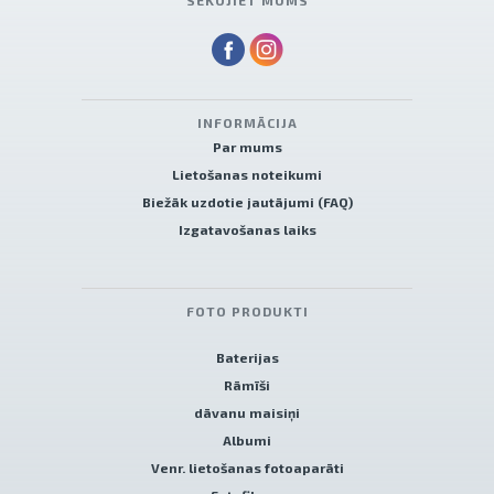
SEKOJIET MUMS
INFORMĀCIJA
Par mums
Lietošanas noteikumi
Biežāk uzdotie jautājumi (FAQ)
Izgatavošanas laiks
FOTO PRODUKTI
Baterijas
Rāmīši
dāvanu maisiņi
Albumi
Venr. lietošanas fotoaparāti