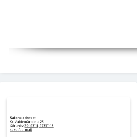
Salona adrese:
Kr. Valdemāra iela 25
tālrunis:
29463111, 67331148
rakstīt e-mail