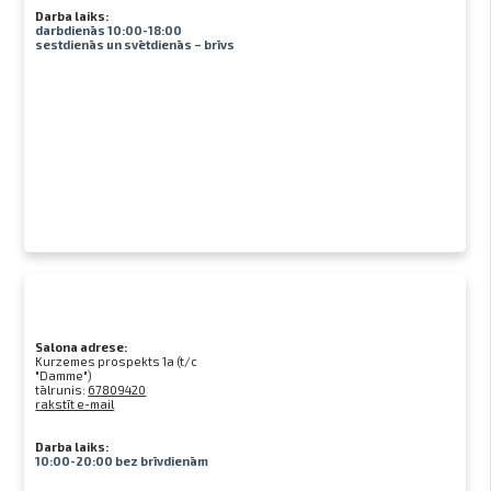
Darba laiks:
darbdienās 10:00-18:00
sestdienās un svētdienās – brīvs
Salona adrese:
Kurzemes prospekts 1a (t/c
"Damme")
tālrunis:
67809420
rakstīt e-mail
Darba laiks:
10:00-20:00 bez brīvdienām