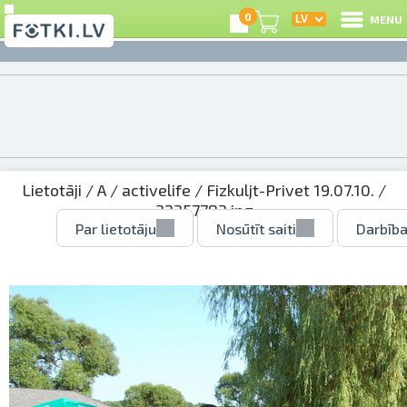
0
MENU
Lietotāji
/
A
/
activelife
/
Fizkuljt-Privet 19.07.10.
/
32357783.jpg
Par lietotāju
Nosūtīt saiti
Darbība