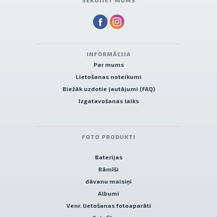
SEKOJIET MUMS
INFORMĀCIJA
Par mums
Lietošanas noteikumi
Biežāk uzdotie jautājumi (FAQ)
Izgatavošanas laiks
FOTO PRODUKTI
Baterijas
Rāmīši
dāvanu maisiņi
Albumi
Venr. lietošanas fotoaparāti