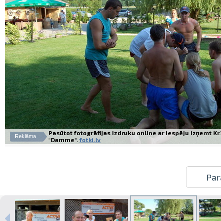
Pasūtot fotogrāfijas izdruku online ar iespēju izņemt K
Reklāma
"Damme".
fotki.lv
Par