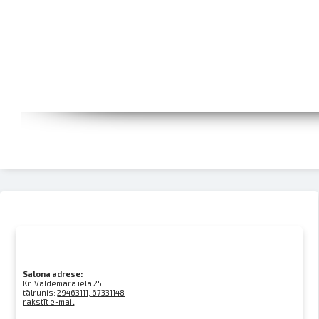
Salona adrese:
Kr. Valdemāra iela 25
tālrunis:
29463111, 67331148
rakstīt e-mail