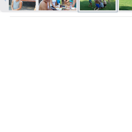
Izdrukas 1h laikā Rīgā – pasūtiet
tiešsaistē
Dažādi formāti un papīra veidi
jūsu foto
Piegāde visā Latvijā vai
saņemšana klātienē