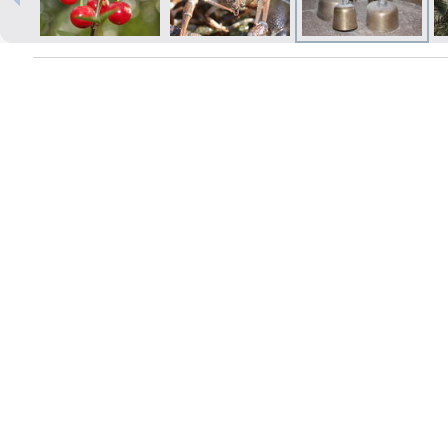
Izdrukas 1h laikā Rīgā – pasūtiet
tiešsaistē
Dažādi formāti un papīra veidi
jūsu foto
Piegāde visā Latvijā vai
saņemšana klātienē