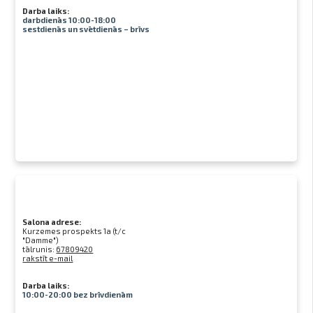
Darba laiks:
darbdienās 10:00-18:00
sestdienās un svētdienās – brīvs
Salona adrese:
Kurzemes prospekts 1a (t/c
"Damme")
tālrunis:
67809420
rakstīt e-mail
Darba laiks:
10:00-20:00 bez brīvdienām