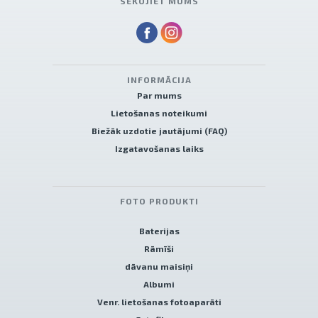
SEKOJIET MUMS
INFORMĀCIJA
Par mums
Lietošanas noteikumi
Biežāk uzdotie jautājumi (FAQ)
Izgatavošanas laiks
FOTO PRODUKTI
Baterijas
Rāmīši
dāvanu maisiņi
Albumi
Venr. lietošanas fotoaparāti