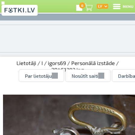
0
MENU
Lietotāji
/
I
/
igors69
/
Personālā izstāde
/
28451392.jpg
Par lietotāju
Nosūtīt saiti
Darbība