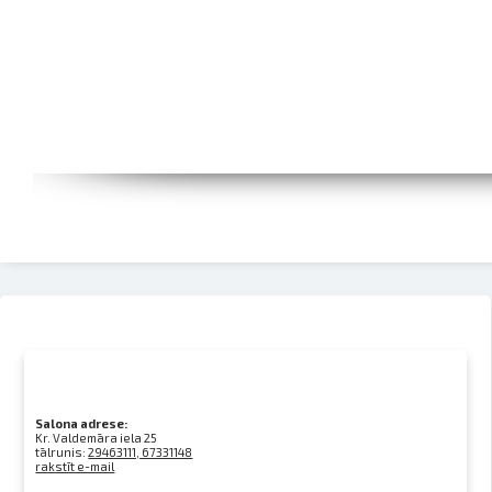
Salona adrese:
Kr. Valdemāra iela 25
tālrunis:
29463111, 67331148
rakstīt e-mail