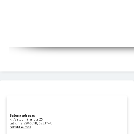
Salona adrese:
Kr. Valdemāra iela 25
tālrunis:
29463111, 67331148
rakstīt e-mail