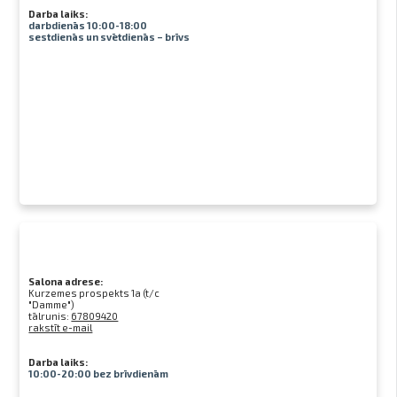
Darba laiks:
darbdienās 10:00-18:00
sestdienās un svētdienās – brīvs
Salona adrese:
Kurzemes prospekts 1a (t/c
"Damme")
tālrunis:
67809420
rakstīt e-mail
Darba laiks:
10:00-20:00 bez brīvdienām