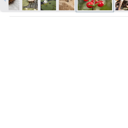
Izdrukas 1h laikā Rīgā – pasūtiet
tiešsaistē
Dažādi formāti un papīra veidi
jūsu foto
Piegāde visā Latvijā vai
saņemšana klātienē