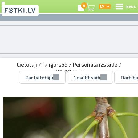
0
MENU
Lietotāji
/
I
/
igors69
/
Personālā izstāde
/
28489121.jpg
Par lietotāju
Nosūtīt saiti
Darbība