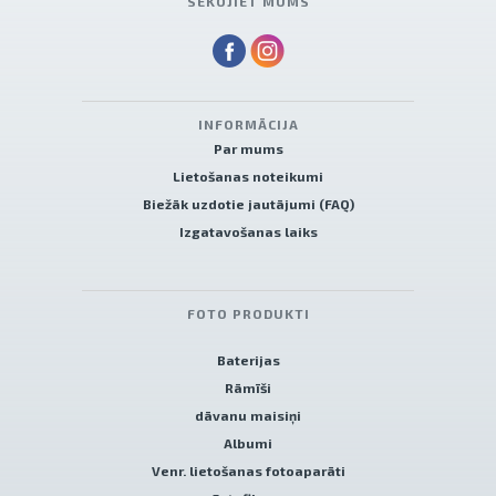
SEKOJIET MUMS
INFORMĀCIJA
Par mums
Lietošanas noteikumi
Biežāk uzdotie jautājumi (FAQ)
Izgatavošanas laiks
FOTO PRODUKTI
Baterijas
Rāmīši
dāvanu maisiņi
Albumi
Venr. lietošanas fotoaparāti