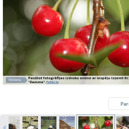
Pasūtot fotogrāfijas izdruku online ar iespēju izņemt K
Reklāma
"Damme".
fotki.lv
Par