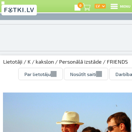
0
MENU
Lietotāji
/
K
/
kakslon
/
Personālā izstāde
/ FRIENDS
Par lietotāju
Nosūtīt saiti
Darbība