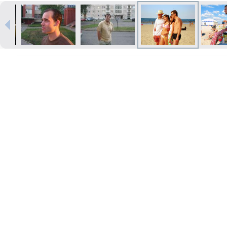
Izdrukas 1h laikā Rīgā – pasūtiet
tiešsaistē
Dažādi formāti un papīra veidi
jūsu foto
Piegāde visā Latvijā vai
saņemšana klātienē