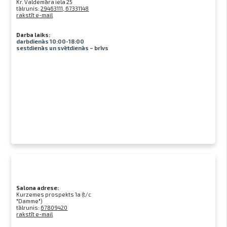
Kr. Valdemāra iela 25
tālrunis:
29463111, 67331148
rakstīt e-mail
Darba laiks:
darbdienās 10:00-18:00
sestdienās un svētdienās – brīvs
Salona adrese:
Kurzemes prospekts 1a (t/c
"Damme")
tālrunis:
67809420
rakstīt e-mail