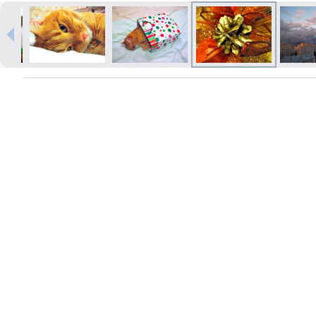
Izdrukas 1h laikā Rīgā – pasūtiet
tiešsaistē
Dažādi formāti un papīra veidi
jūsu foto
Piegāde visā Latvijā vai
saņemšana klātienē