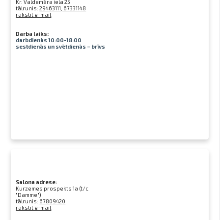
Kr. Valdemāra iela 25
tālrunis:
29463111, 67331148
rakstīt e-mail
Darba laiks:
darbdienās 10:00-18:00
sestdienās un svētdienās – brīvs
Salona adrese:
Kurzemes prospekts 1a (t/c
"Damme")
tālrunis:
67809420
rakstīt e-mail