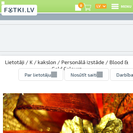
0
MENU
Lietotāji
/
K
/
kakslon
/
Personālā izstāde
/ Blood &
Gold Colours
Par lietotāju
Nosūtīt saiti
Darbība