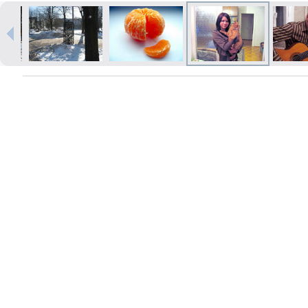
Izdrukas 1h laikā Rīgā – pasūtiet
tiešsaistē
Dažādi formāti un papīra veidi
jūsu foto
Piegāde visā Latvijā vai
saņemšana klātienē