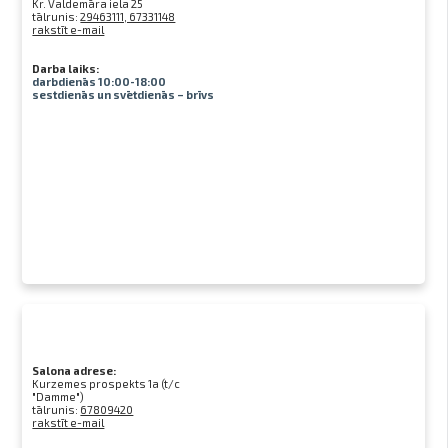
Kr. Valdemāra iela 25
tālrunis:
29463111, 67331148
rakstīt e-mail
Darba laiks:
darbdienās 10:00-18:00
sestdienās un svētdienās – brīvs
Salona adrese:
Kurzemes prospekts 1a (t/c
"Damme")
tālrunis:
67809420
rakstīt e-mail