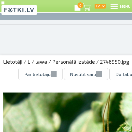
0
MENU
Lietotāji
/
L
/
lawa
/
Personālā izstāde
/ 2746950.jpg
Par lietotāju
Nosūtīt saiti
Darbība