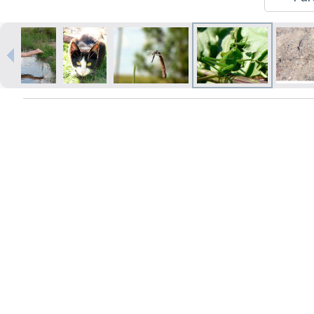
Izdrukas 1h laikā Rīgā – pasūtiet
tiešsaistē
Dažādi formāti un papīra veidi
jūsu foto
Piegāde visā Latvijā vai
saņemšana klātienē