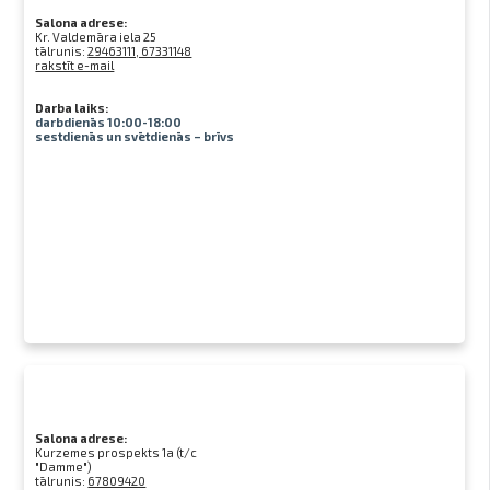
Salona adrese:
Kr. Valdemāra iela 25
tālrunis:
29463111, 67331148
rakstīt e-mail
Darba laiks:
darbdienās 10:00-18:00
sestdienās un svētdienās – brīvs
Salona adrese:
Kurzemes prospekts 1a (t/c
"Damme")
tālrunis:
67809420