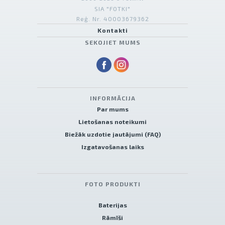
SIA "FOTKI"
Reģ. Nr. 40003679362
Kontakti
SEKOJIET MUMS
INFORMĀCIJA
Par mums
Lietošanas noteikumi
Biežāk uzdotie jautājumi (FAQ)
Izgatavošanas laiks
FOTO PRODUKTI
Baterijas
Rāmīši