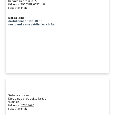
Kr. Valdemāra iela 25
tālrunis:
29463111, 67331148
rakstīt e-mail
Darba laiks:
darbdienās 10:00-18:00
sestdienās un svētdienās – brīvs
Salona adrese:
Kurzemes prospekts 1a (t/c
"Damme")
tālrunis:
67809420
rakstīt e-mail