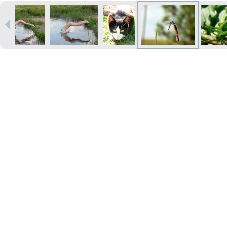
Izdrukas 1h laikā Rīgā – pasūtiet
tiešsaistē
Dažādi formāti un papīra veidi
jūsu foto
Piegāde visā Latvijā vai
saņemšana klātienē