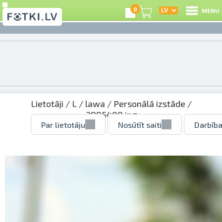
0
MENU
Lietotāji
/
L
/
lawa
/
Personālā izstāde
/
2885408.jpg
Par lietotāju
Nosūtīt saiti
Darbība