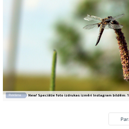
New! Speciālie foto izdrukas izmēri Instagram bildēm: 10
Reklāma
Par