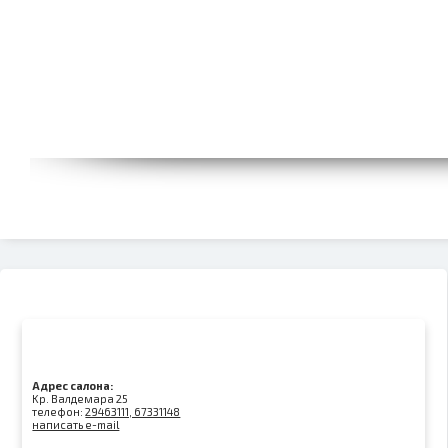
Адрес салона:
Kр. Валдемара 25
телефон:
29463111, 67331148
написать e-mail