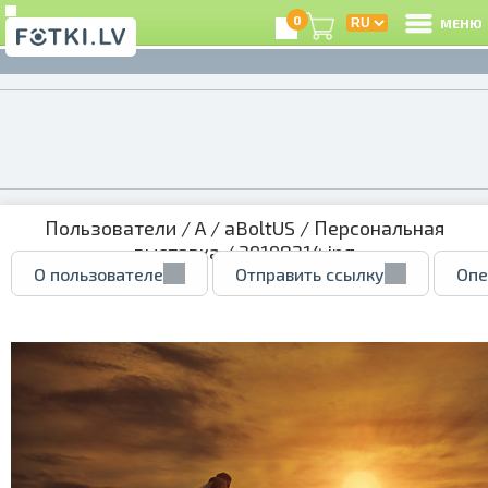
0
МЕНЮ
Пользователи
/
A
/
aBoltUS
/
Персональная
выставка
/ 39198214.jpg
О пользователе
Отправить ссылку
Опе