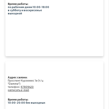
Время работы:
по рабочим дням 10:00-18:00
в субботу и воскресенье
выходной
Адрес салона:
Проспект Курземес 1а (т/ц
"Damme")
телефон:
67809420
написать e-mail
Время работы:
10:00-20:00 без выходных