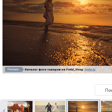
Каталог фото товаров на Fotki_Shop.
fotki.lv
Реклама
По