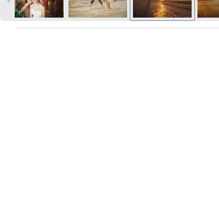
Печать в течение 1 часа в Риге –
закажите онлайн
Различные форматы и виды
бумаги для ваших фотографий
Доставка по всей Латвии или
самовывоз