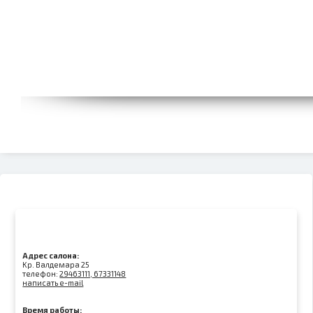
Адрес салона:
Kр. Валдемара 25
телефон:
29463111, 67331148
написать e-mail
Время работы: