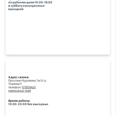
по рабочим дням 10:00-18:00
в субботу и воскресенье
выходной
Адрес салона:
Проспект Курземес 1а (т/ц
"Damme")
телефон:
67809420
написать e-mail
Время работы:
10:00-20:00 без выходных