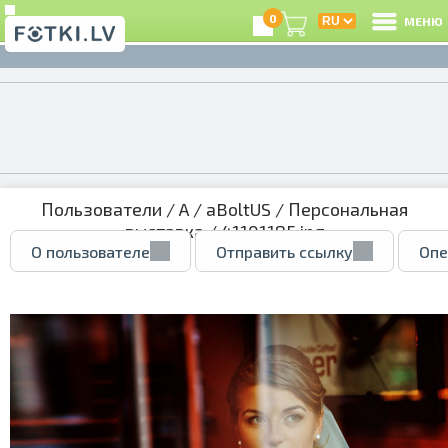
0
МЕНЮ
Пользователи
/
A
/
aBoltUS
/
Персональная
выставка
/ 41101185.jpg
О пользователе
Отправить ссылку
Опе