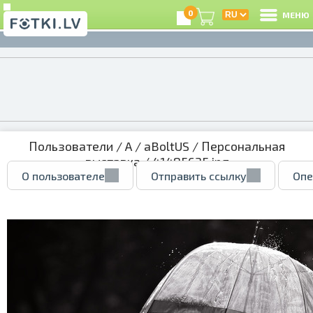
0
МЕНЮ
Пользователи
/
A
/
aBoltUS
/
Персональная
выставка
/ 41485635.jpg
О пользователе
Отправить ссылку
Опе