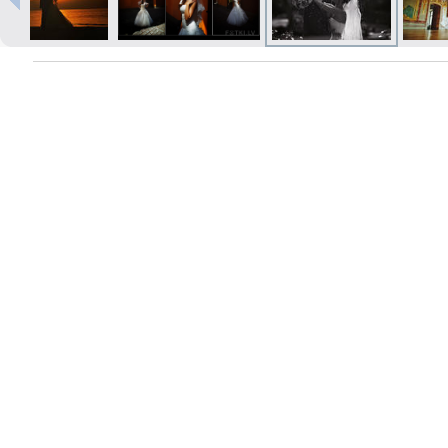
Печать в течение 1 часа в Риге –
закажите онлайн
Различные форматы и виды
бумаги для ваших фотографий
Доставка по всей Латвии или
самовывоз