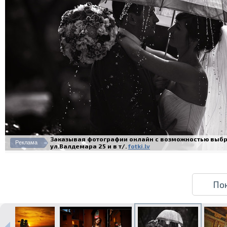
Заказывая фотографии онлайн с возможностью выбра
Реклама
ул.Валдемара 25 и в т/.
fotki.lv
По