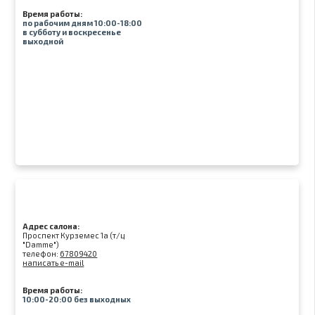
Время работы:
по рабочим дням 10:00-18:00
в субботу и воскресенье
выходной
Адрес салона:
Проспект Курземес 1а (т/ц
"Damme")
телефон:
67809420
написать e-mail
Время работы:
10:00-20:00 без выходных