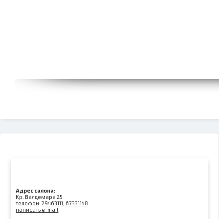
Адрес салона:
Kр. Валдемара 25
телефон:
29463111, 67331148
написать e-mail