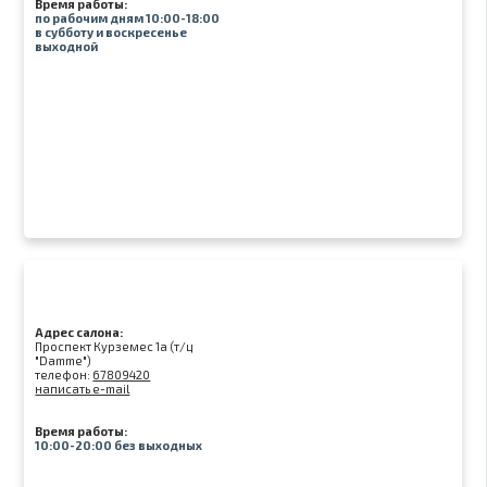
Время работы:
по рабочим дням 10:00-18:00
в субботу и воскресенье
выходной
Адрес салона:
Проспект Курземес 1а (т/ц
"Damme")
телефон:
67809420
написать e-mail
Время работы:
10:00-20:00 без выходных