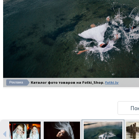
Каталог фото товаров на Fotki_Shop.
fotki.lv
Реклама
По