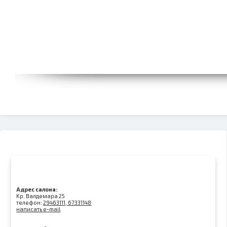
Адрес салона:
Kр. Валдемара 25
телефон:
29463111, 67331148
написать e-mail