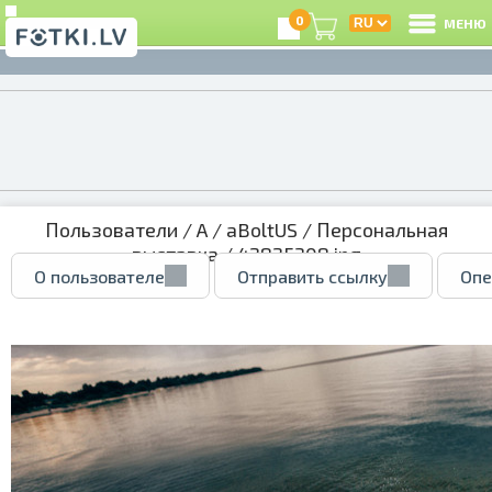
0
МЕНЮ
Пользователи
/
A
/
aBoltUS
/
Персональная
выставка
/ 42825308.jpg
О пользователе
Отправить ссылку
Опе