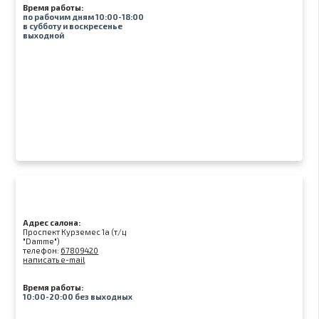
Время работы:
по рабочим дням 10:00-18:00
в субботу и воскресенье
выходной
Адрес салона:
Проспект Курземес 1а (т/ц
"Damme")
телефон:
67809420
написать e-mail
Время работы:
10:00-20:00 без выходных