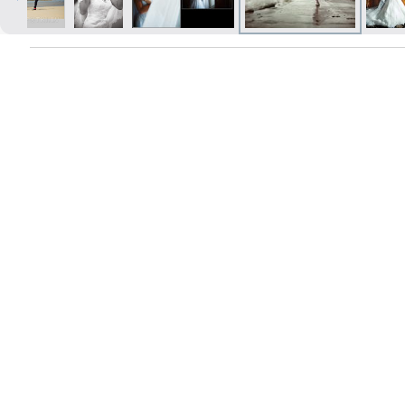
Печать в течение 1 часа в Риге –
закажите онлайн
Различные форматы и виды
бумаги для ваших фотографий
Доставка по всей Латвии или
самовывоз