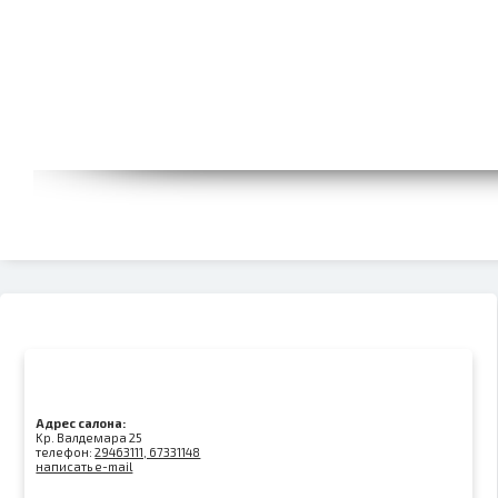
Адрес салона:
Kр. Валдемара 25
телефон:
29463111, 67331148
написать e-mail