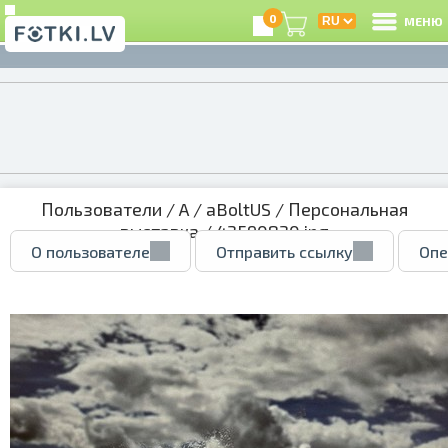
0
МЕНЮ
Пользователи
/
A
/
aBoltUS
/
Персональная
выставка
/ 43590830.jpg
О пользователе
Отправить ссылку
Опе